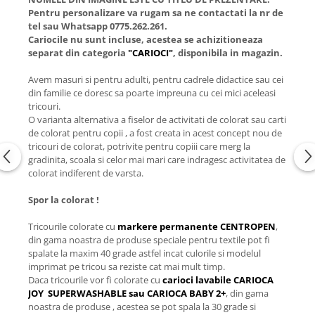
Pentru personalizare va rugam sa ne contactati la nr de
tel sau Whatsapp 0775.262.261.
Cariocile nu sunt incluse, acestea se achizitioneaza
separat din categoria
"CARIOCI"
, disponibila in magazin.
Avem masuri si pentru adulti, pentru cadrele didactice sau cei
din familie ce doresc sa poarte impreuna cu cei mici aceleasi
tricouri.
O varianta alternativa a fiselor de activitati de colorat sau carti
de colorat pentru copii , a fost creata in acest concept nou de
tricouri de colorat, potrivite pentru copiii care merg la
gradinita, scoala si celor mai mari care indragesc activitatea de
colorat indiferent de varsta.
Spor la colorat !
Tricourile colorate cu
markere permanente CENTROPEN
,
din gama noastra de produse speciale pentru textile pot fi
spalate la maxim 40 grade astfel incat culorile si modelul
imprimat pe tricou sa reziste cat mai mult timp.
Daca tricourile vor fi colorate cu
carioci lavabile CARIOCA
JOY SUPERWASHABLE sau CARIOCA BABY 2+
, din gama
noastra de produse , acestea se pot spala la 30 grade si