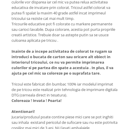
culorile vor disparea iar cel mic va putea relua activitatea
educativa de invatare prin colorat. Tricoul astfel colorat va
putea fi spalat la maxim 40 grade astfel incat imprimeul
tricoului sa reziste cat mai mult timp.
Tricourile educative pot fi colorate cu markere permanente
sau carioci lavabile. Dupa colorare, acestia pot purta propriile
creatii artistice. Trebuie doar sa astepte putin sa se usuce
culoarea aplicata pe tricou .
Inainte de a incepe activitatea de colorat te rugam sa
introduci o bucata de carton sau oricare alt obiect in
interiorul tricoului, ce nu va permite imprimarea
culorilor si pe partea din spate a acestuia . In plus, il va
ajuta pe cel mic sa coloreze pe o suprafata tare.
Tricoul este fabricat din bumbac 100% iar modelul imprimat
de pe tricou este realizat prin tehnologia de imprimare digitala
DTG (cerneala direct in tesatura).
Coloreaza ! Invata ! Poarta!
Atentionari!
Jucaria/produsul poate contine piese mici care se pot inghiti
sau inhala existand pericolul de sufocare sau nu este potrivita
copiilor mai mici de 3 ani. NU lasati ambalajele