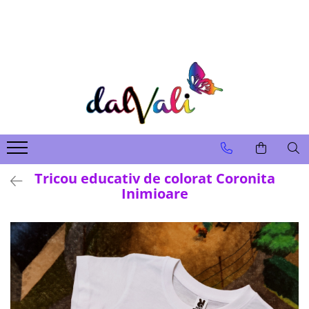
TRICOURI DE COLORAT SI ACCESORII
TRICOURI COPII
GENTI DE COLORAT
CARIOCI
Tricou educativ de colorat Coronita
Inimioare