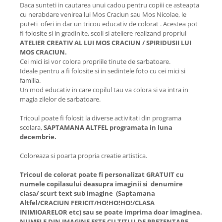
Daca sunteti in cautarea unui cadou pentru copiii ce asteapta
cu nerabdare venirea lui Mos Craciun sau Mos Nicolae, le
puteti oferi in dar un tricou educativ de colorat . Acestea pot
fi folosite si in gradinite, scoli si ateliere realizand propriul
ATELIER CREATIV AL LUI MOS CRACIUN / SPIRIDUSII LUI
MOS CRACIUN.
Cei mici isi vor colora propriile tinute de sarbatoare.
Ideale pentru a fi folosite si in sedintele foto cu cei mici si
familia.
Un mod educativ in care copilul tau va colora si va intra in
magia zilelor de sarbatoare.
Tricoul poate fi folosit la diverse activitati din programa
scolara,
SAPTAMANA ALTFEL programata in luna
decembrie.
Coloreaza si poarta propria creatie artistica.
Tricoul de colorat poate fi personalizat GRATUIT cu
numele copilasului deasupra imaginii si denumire
clasa/ scurt text sub imagine (Saptamana
Altfel/CRACIUN FERICIT/HO!HO!HO!/CLASA
INIMIOARELOR etc) sau se poate imprima doar imaginea.
NUMELE DIN IMAGINE ESTE CU TITLU DE PREZENTARE.