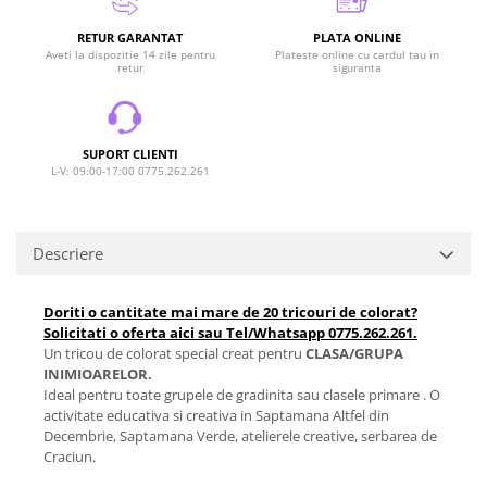
RETUR GARANTAT
PLATA ONLINE
Aveti la dispozitie 14 zile pentru
Plateste online cu cardul tau in
retur
siguranta
SUPORT CLIENTI
L-V: 09:00-17:00 0775.262.261
Descriere
Doriti o cantitate mai mare de 20 tricouri de colorat?
Solicitati o oferta aici sau Tel/Whatsapp 0775.262.261.
Un tricou de colorat special creat pentru
CLASA/GRUPA
INIMIOARELOR.
Ideal pentru toate grupele de gradinita sau clasele primare . O
activitate educativa si creativa in Saptamana Altfel din
Decembrie, Saptamana Verde, atelierele creative, serbarea de
Craciun.