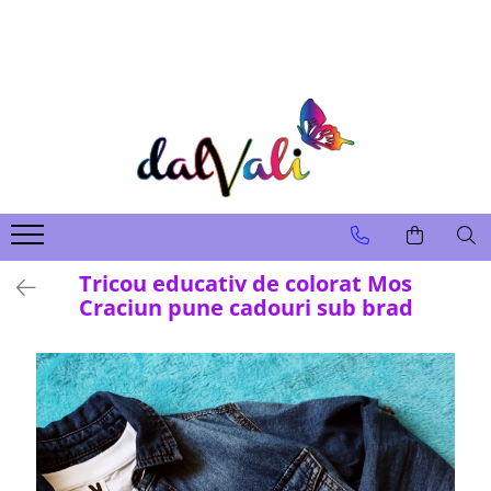
TRICOURI DE COLORAT SI ACCESORII
TRICOURI COPII
GENTI DE COLORAT
CARIOCI
Tricou educativ de colorat Mos
Craciun pune cadouri sub brad