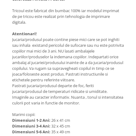
Tricoul este fabricat din bumbac 100% iar modelul imprimat
de pe tricou este realizat prin tehnologia de imprimare
digitala.
Atentionari!
Jucaria/produsul poate contine piese mici care se pot inghiti
sau inhala existand pericolul de sufocare sau nu este potrivita
copiilor mai mici de 3 ani. NU lasati ambalajele
jucariilor/produselor la indemana copiilor. Indepartati orice
ambalaj al jucariei/produsului inainte de a da jucaria/produsul
copilului. Va rugam sa supravegheati copilul in timp ce se
joaca/foloseste acest produs. Pastrati instructiunile si
etichetele pentru referinte viitoare.
Pastrati jucaria/produsul departe de foc, feriti
jucaria/produsul de temperaturi ridicate si umiditate.
Imaginile au caracter informativ. Nuanta , tonul si intensitatea
culorii pot varia in functie de monitor.
Marimi copii:
Dimensiuni 1-2 Ani:
26 x 41 cm
Dimensiuni 3-4 Ani:
32 x 45 cm
Dimensiuni 5-6 Ani:
35 x 49 cm