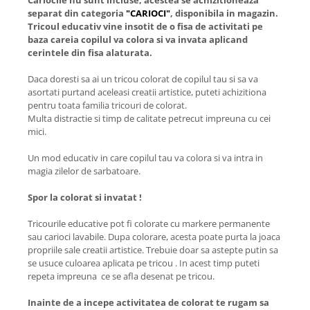
separat din categoria
"CARIOCI"
, disponibila in magazin.
Tricoul educativ vine insotit de o fisa de activitati pe
baza careia copilul va colora si va invata aplicand
cerintele din fisa alaturata.
Daca doresti sa ai un tricou colorat de copilul tau si sa va
asortati purtand aceleasi creatii artistice, puteti achizitiona
pentru toata familia tricouri de colorat.
Multa distractie si timp de calitate petrecut impreuna cu cei
mici.
Un mod educativ in care copilul tau va colora si va intra in
magia zilelor de sarbatoare.
Spor la colorat si invatat !
Tricourile educative pot fi colorate cu markere permanente
sau carioci lavabile. Dupa colorare, acesta poate purta la joaca
propriile sale creatii artistice. Trebuie doar sa astepte putin sa
se usuce culoarea aplicata pe tricou . In acest timp puteti
repeta impreuna ce se afla desenat pe tricou.
Inainte de a incepe activitatea de colorat te rugam sa