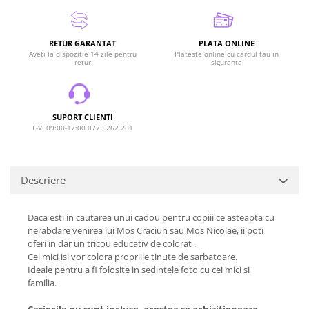
RETUR GARANTAT
PLATA ONLINE
Aveti la dispozitie 14 zile pentru
Plateste online cu cardul tau in
retur
siguranta
SUPORT CLIENTI
L-V: 09:00-17:00 0775.262.261
Descriere
Daca esti in cautarea unui cadou pentru copiii ce asteapta cu
nerabdare venirea lui Mos Craciun sau Mos Nicolae, ii poti
oferi in dar un tricou educativ de colorat .
Cei mici isi vor colora propriile tinute de sarbatoare.
Ideale pentru a fi folosite in sedintele foto cu cei mici si
familia.
Cariocile nu sunt incluse, acestea se achizitioneaza