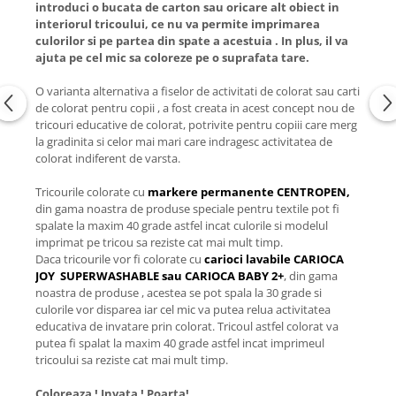
introduci o bucata de carton sau oricare alt obiect in
interiorul tricoului, ce nu va permite imprimarea
culorilor si pe partea din spate a acestuia . In plus, il va
ajuta pe cel mic sa coloreze pe o suprafata tare.
O varianta alternativa a fiselor de activitati de colorat sau carti
de colorat pentru copii , a fost creata in acest concept nou de
tricouri educative de colorat, potrivite pentru copiii care merg
la gradinita si celor mai mari care indragesc activitatea de
colorat indiferent de varsta.
Tricourile colorate cu
markere permanente CENTROPEN,
din gama noastra de produse speciale pentru textile pot fi
spalate la maxim 40 grade astfel incat culorile si modelul
imprimat pe tricou sa reziste cat mai mult timp.
Daca tricourile vor fi colorate cu
carioci lavabile CARIOCA
JOY SUPERWASHABLE sau CARIOCA BABY 2+
, din gama
noastra de produse , acestea se pot spala la 30 grade si
culorile vor disparea iar cel mic va putea relua activitatea
educativa de invatare prin colorat. Tricoul astfel colorat va
putea fi spalat la maxim 40 grade astfel incat imprimeul
tricoului sa reziste cat mai mult timp.
Coloreaza ! Invata ! Poarta!