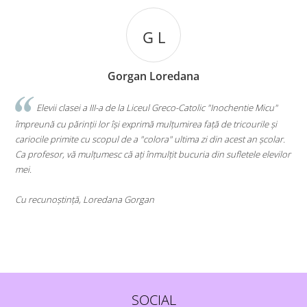
M M
Mihai M.
lic "Inochentie Micu"
"Ii multumim Valentinei pentru promptitudinea
ață de tricourile și
trimis aceste tricouri minunate. Baietelul nostru a fos
zi din acest an școlar.
finalizeze proiectul pentru scoala si foarte mandru de
a din sufletele elevilor
Nu numai ca a inteles imediat ca 'arde' si a facut tot p
primim comanda a doua zi, dar a fost foarte frumos
multa atentie iar inauntru, pe linga cadouri surpriza,
scrisoare pentru noi, parintii si pentru copil, cu un 
frumos si emotionant.
Felicitari pentru pasiunea pe care o puneti in ceea ce 
pentru copii."
SOCIAL