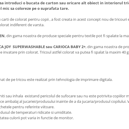
sa introduci o bucata de carton sau oricare alt obiect in interiorul tr
cel mic sa coloreze pe o suprafata tare.
u carti de colorat pentru copii , a fost creata in acest concept nou de tricouri
olorat indiferent de varsta.
EN
, din gama noastra de produse speciale pentru textile pot fi spalate la ma
IOCA JOY SUPERWASHABLE sau CARIOCA BABY 2+
, din gama noastra de prod
e invatare prin colorat. Tricoul astfel colorat va putea fi spalat la maxim 40 g
t de pe tricou este realizat prin tehnologia de imprimare digitala.
iti sau inhala existand pericolul de sufocare sau nu este potrivita copiilor m
ice ambalaj al jucariei/produsului inainte de a da jucaria/produsul copilului.
chetele pentru referinte viitoare.
odusul de temperaturi ridicate si umiditate.
tatea culorii pot varia in functie de monitor.