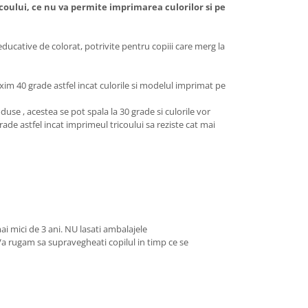
icoului, ce nu va permite imprimarea culorilor si pe
 educative de colorat, potrivite pentru copiii care merg la
xim 40 grade astfel incat culorile si modelul imprimat pe
use , acestea se pot spala la 30 grade si culorile vor
rade astfel incat imprimeul tricoului sa reziste cat mai
ai mici de 3 ani. NU lasati ambalajele
 Va rugam sa supravegheati copilul in timp ce se