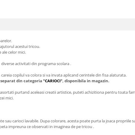
oarelor.
ajutorul acestui tricou.
ale celor mici.
u diverse activitati din programa scolara .
 careia copilul va colora si va invata aplicand cerintele din fisa alaturata.
a separat din categoria
"CARIOCI"
, disponibila in magazin.
 asortati purtand aceleasi creatii artistice, puteti achizitiona pentru toata fam
ei mici.
sau carioci lavabile. Dupa colorare, acesta poate purta la joaca propriile sal
epeta impreuna ce observati in imaginea de pe tricou .