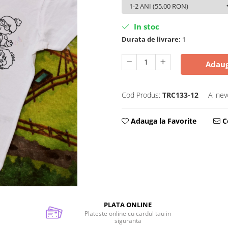
In stoc
Durata de livrare:
1
Adaug
Cod Produs:
TRC133-12
Ai nev
Adauga la Favorite
Ce
PLATA ONLINE
Plateste online cu cardul tau in
siguranta