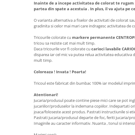
Inainte de a incepe activitatea de colorat te rugam 
partea din spate a acestuia . In plus, il va ajuta pe 
O varianta alternativa a fiselor de activitati de colorat sa
gradinita si celor mai mari care indragesc activitatea de c
Tricourile colorate cu
markere permanente CENTROP
tricou sa reziste cat mai mult timp.
Daca tricourile vor fi colorate cu
carioci lavabile CAR
disparea iar cel mic va putea relua activitatea educativa d
mult timp.
Coloreaza ! Invata ! Poarta!
Tricoul este fabricat din bumbac 100% iar modelul imprima
Atentionari!
Jucaria/produsul poate contine piese mici care se pot ingh
jucariilor/produselor la indemana copiilor. Indepartati or
joaca/foloseste acest produs. Pastrati instructiunile si eti
Pastrati jucaria/produsul departe de foc, feriti jucaria/pr
Imaginile au caracter informativ. Nuanta , tonul si intensi
Marimi copii: