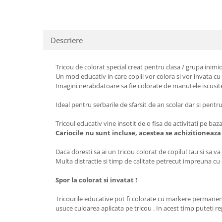
Descriere
Tricou de colorat special creat pentru clasa / grupa inimi
Un mod educativ in care copiii vor colora si vor invata cu 
Imagini nerabdatoare sa fie colorate de manutele iscusite 
Ideal pentru serbarile de sfarsit de an scolar dar si pentr
Tricoul educativ vine insotit de o fisa de activitati pe baza
Cariocile nu sunt incluse, acestea se achizitioneaz
Daca doresti sa ai un tricou colorat de copilul tau si sa va
Multa distractie si timp de calitate petrecut impreuna cu c
Spor la colorat si invatat !
Tricourile educative pot fi colorate cu markere permanente 
usuce culoarea aplicata pe tricou . In acest timp puteti r