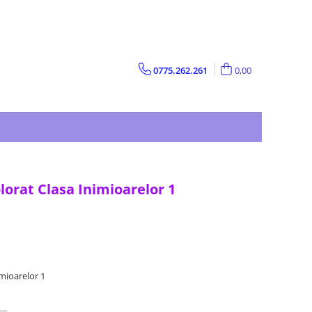
0775.262.261
0,00
lorat Clasa Inimioarelor 1
imioarelor 1