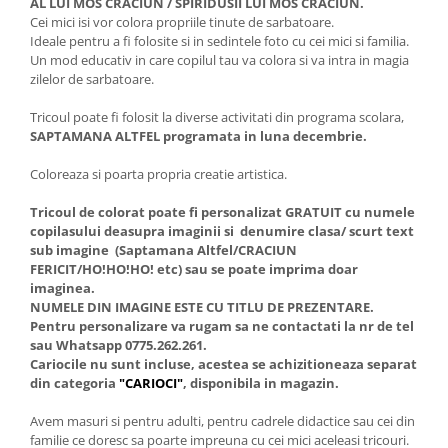
AL LUI MOS CRACIUN / SPIRIDUSII LUI MOS CRACIUN.
Cei mici isi vor colora propriile tinute de sarbatoare.
Ideale pentru a fi folosite si in sedintele foto cu cei mici si familia.
Un mod educativ in care copilul tau va colora si va intra in magia
zilelor de sarbatoare.
Tricoul poate fi folosit la diverse activitati din programa scolara,
SAPTAMANA ALTFEL programata in luna decembrie.
Coloreaza si poarta propria creatie artistica.
Tricoul de colorat poate fi personalizat GRATUIT cu numele
copilasului deasupra imaginii si denumire clasa/ scurt text
sub imagine (Saptamana Altfel/CRACIUN
FERICIT/HO!HO!HO! etc) sau se poate imprima doar
imaginea.
NUMELE DIN IMAGINE ESTE CU TITLU DE PREZENTARE.
Pentru personalizare va rugam sa ne contactati la nr de tel
sau Whatsapp 0775.262.261.
Cariocile nu sunt incluse, acestea se achizitioneaza separat
din categoria
"CARIOCI"
, disponibila in magazin.
Avem masuri si pentru adulti, pentru cadrele didactice sau cei din
familie ce doresc sa poarte impreuna cu cei mici aceleasi tricouri.