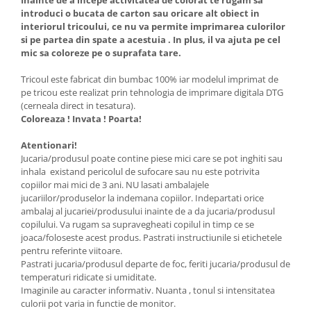
Inainte de a incepe activitatea de colorat te rugam sa
introduci o bucata de carton sau oricare alt obiect in
interiorul tricoului, ce nu va permite imprimarea culorilor
si pe partea din spate a acestuia . In plus, il va ajuta pe cel
mic sa coloreze pe o suprafata tare.
Tricoul este fabricat din bumbac 100% iar modelul imprimat de
pe tricou este realizat prin tehnologia de imprimare digitala DTG
(cerneala direct in tesatura).
Coloreaza ! Invata ! Poarta!
Atentionari!
Jucaria/produsul poate contine piese mici care se pot inghiti sau
inhala existand pericolul de sufocare sau nu este potrivita
copiilor mai mici de 3 ani. NU lasati ambalajele
jucariilor/produselor la indemana copiilor. Indepartati orice
ambalaj al jucariei/produsului inainte de a da jucaria/produsul
copilului. Va rugam sa supravegheati copilul in timp ce se
joaca/foloseste acest produs. Pastrati instructiunile si etichetele
pentru referinte viitoare.
Pastrati jucaria/produsul departe de foc, feriti jucaria/produsul de
temperaturi ridicate si umiditate.
Imaginile au caracter informativ. Nuanta , tonul si intensitatea
culorii pot varia in functie de monitor.