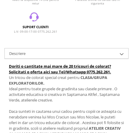
retur
siguranta
SUPORT CLIENTI
L-V: 09:00-17:00 0775.262.261
Descriere
Doriti o cantitate mai mare de 20 tricouri de colorat?
Solicitati o oferta aici sau Tel/Whatsapp 0775.262.261.
Un tricou de colorat special creat pentru
CLASA/GRUPA
EXPLORATORILOR.
Ideal pentru toate grupele de gradinita sau clasele primare . O
activitate educativa si creativa in Saptamana Altfel , Saptamana
Verde, atelierele creative.
Daca sunteti in cautarea unui cadou pentru copiii ce asteapta cu
nerabdare venirea lui Mos Craciun sau Mos Nicolae, le puteti
oferi in dar un tricou educativ de colorat . Acestea pot fi folosite si
in gradinite, scoli si ateliere realizand propriul
ATELIER CREATIV