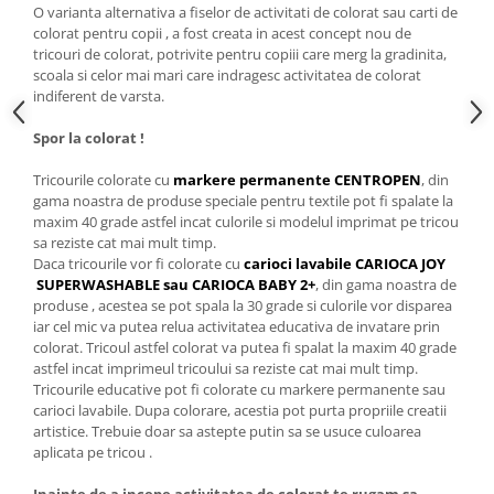
O varianta alternativa a fiselor de activitati de colorat sau carti de
colorat pentru copii , a fost creata in acest concept nou de
tricouri de colorat, potrivite pentru copiii care merg la gradinita,
scoala si celor mai mari care indragesc activitatea de colorat
indiferent de varsta.
Spor la colorat !
Tricourile colorate cu
markere permanente CENTROPEN
, din
gama noastra de produse speciale pentru textile pot fi spalate la
maxim 40 grade astfel incat culorile si modelul imprimat pe tricou
sa reziste cat mai mult timp.
Daca tricourile vor fi colorate cu
carioci lavabile CARIOCA JOY
SUPERWASHABLE sau CARIOCA BABY 2+
, din gama noastra de
produse , acestea se pot spala la 30 grade si culorile vor disparea
iar cel mic va putea relua activitatea educativa de invatare prin
colorat. Tricoul astfel colorat va putea fi spalat la maxim 40 grade
astfel incat imprimeul tricoului sa reziste cat mai mult timp.
Tricourile educative pot fi colorate cu markere permanente sau
carioci lavabile. Dupa colorare, acestia pot purta propriile creatii
artistice. Trebuie doar sa astepte putin sa se usuce culoarea
aplicata pe tricou .