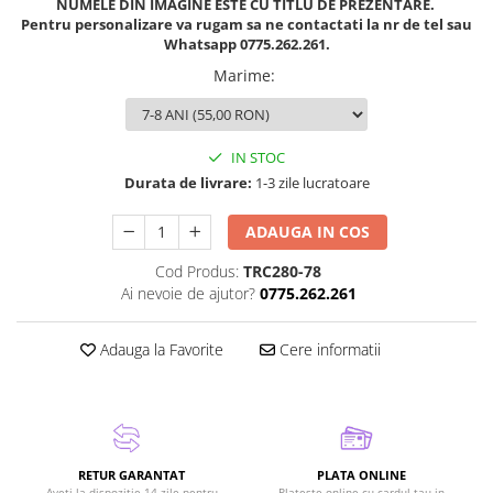
NUMELE DIN IMAGINE ESTE CU TITLU DE PREZENTARE.
Pentru personalizare va rugam sa ne contactati la nr de tel sau
Whatsapp 0775.262.261.
Marime
:
IN STOC
Durata de livrare:
1-3 zile lucratoare
ADAUGA IN COS
Cod Produs:
TRC280-78
Ai nevoie de ajutor?
0775.262.261
Adauga la Favorite
Cere informatii
RETUR GARANTAT
PLATA ONLINE
Aveti la dispozitie 14 zile pentru
Plateste online cu cardul tau in