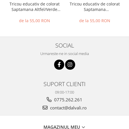
Tricou educativ de colorat
Tricou educativ de colorat
Saptamana Altfel/Verde
Saptamana
Exploratori 1
Altfel/Verde/Serbare
Exploratori 2
de la 55,00 RON
de la 55,00 RON
SOCIAL
Urmareste-ne in social media
SUPORT CLIENTI
09:00-17:00
0775.262.261
contact@dalvali.ro
MAGAZINUL MEU