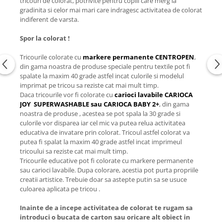
tricouri de colorat, potrivite pentru copiii care merg la
gradinita si celor mai mari care indragesc activitatea de colorat
indiferent de varsta.
Spor la colorat !
Tricourile colorate cu
markere permanente CENTROPEN
,
din gama noastra de produse speciale pentru textile pot fi
spalate la maxim 40 grade astfel incat culorile si modelul
imprimat pe tricou sa reziste cat mai mult timp.
Daca tricourile vor fi colorate cu
carioci lavabile CARIOCA
JOY SUPERWASHABLE sau CARIOCA BABY 2+
, din gama
noastra de produse , acestea se pot spala la 30 grade si
culorile vor disparea iar cel mic va putea relua activitatea
educativa de invatare prin colorat. Tricoul astfel colorat va
putea fi spalat la maxim 40 grade astfel incat imprimeul
tricoului sa reziste cat mai mult timp.
Tricourile educative pot fi colorate cu markere permanente
sau carioci lavabile. Dupa colorare, acestia pot purta propriile
creatii artistice. Trebuie doar sa astepte putin sa se usuce
culoarea aplicata pe tricou .
Inainte de a incepe activitatea de colorat te rugam sa
introduci o bucata de carton sau oricare alt obiect in