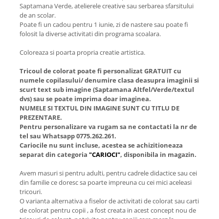
Saptamana Verde, atelierele creative sau serbarea sfarsitului
de an scolar.
Poate fi un cadou pentru 1 iunie, zi de nastere sau poate fi
folosit la diverse activitati din programa scoalara.
Coloreaza si poarta propria creatie artistica.
Tricoul de colorat poate fi personalizat GRATUIT cu
numele copilasului/ denumire clasa deasupra imaginii si
scurt text sub imagine (Saptamana Altfel/Verde/textul
dvs) sau se poate imprima doar imaginea.
NUMELE SI TEXTUL DIN IMAGINE SUNT CU TITLU DE
PREZENTARE.
Pentru personalizare va rugam sa ne contactati la nr de
tel sau Whatsapp 0775.262.261.
Cariocile nu sunt incluse, acestea se achizitioneaza
separat din categoria
"CARIOCI"
, disponibila in magazin.
Avem masuri si pentru adulti, pentru cadrele didactice sau cei
din familie ce doresc sa poarte impreuna cu cei mici aceleasi
tricouri.
O varianta alternativa a fiselor de activitati de colorat sau carti
de colorat pentru copii , a fost creata in acest concept nou de