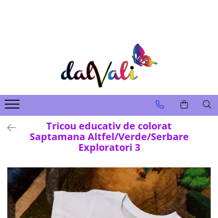
TRICOURI DE COLORAT SI ACCESORII
TRICOURI COPII
GENTI DE COLORAT
CARIOCI
Tricou educativ de colorat
Saptamana Altfel/Verde/Serbare
Exploratori 3