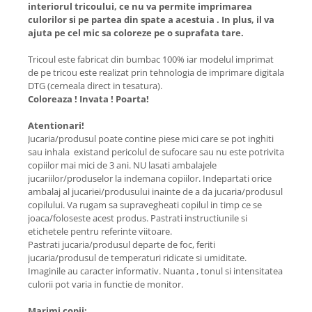
interiorul tricoului, ce nu va permite imprimarea
culorilor si pe partea din spate a acestuia . In plus, il va
ajuta pe cel mic sa coloreze pe o suprafata tare.
Tricoul este fabricat din bumbac 100% iar modelul imprimat
de pe tricou este realizat prin tehnologia de imprimare digitala
DTG (cerneala direct in tesatura).
Coloreaza ! Invata ! Poarta!
Atentionari!
Jucaria/produsul poate contine piese mici care se pot inghiti
sau inhala existand pericolul de sufocare sau nu este potrivita
copiilor mai mici de 3 ani. NU lasati ambalajele
jucariilor/produselor la indemana copiilor. Indepartati orice
ambalaj al jucariei/produsului inainte de a da jucaria/produsul
copilului. Va rugam sa supravegheati copilul in timp ce se
joaca/foloseste acest produs. Pastrati instructiunile si
etichetele pentru referinte viitoare.
Pastrati jucaria/produsul departe de foc, feriti
jucaria/produsul de temperaturi ridicate si umiditate.
Imaginile au caracter informativ. Nuanta , tonul si intensitatea
culorii pot varia in functie de monitor.
Marimi copii: