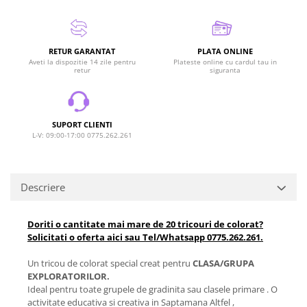
RETUR GARANTAT
PLATA ONLINE
Aveti la dispozitie 14 zile pentru
Plateste online cu cardul tau in
retur
siguranta
SUPORT CLIENTI
L-V: 09:00-17:00 0775.262.261
Descriere
Doriti o cantitate mai mare de 20 tricouri de colorat?
Solicitati o oferta aici sau Tel/Whatsapp 0775.262.261.
Un tricou de colorat special creat pentru
CLASA/GRUPA
EXPLORATORILOR.
Ideal pentru toate grupele de gradinita sau clasele primare . O
activitate educativa si creativa in Saptamana Altfel ,