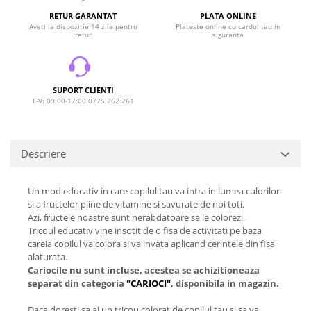
RETUR GARANTAT
PLATA ONLINE
Aveti la dispozitie 14 zile pentru
Plateste online cu cardul tau in
retur
siguranta
SUPORT CLIENTI
L-V: 09:00-17:00 0775.262.261
Descriere
Un mod educativ in care copilul tau va intra in lumea culorilor
si a fructelor pline de vitamine si savurate de noi toti.
Azi, fructele noastre sunt nerabdatoare sa le colorezi.
Tricoul educativ vine insotit de o fisa de activitati pe baza
careia copilul va colora si va invata aplicand cerintele din fisa
alaturata.
Cariocile nu sunt incluse, acestea se achizitioneaza
separat din categoria
"CARIOCI"
, disponibila in magazin.
Daca doresti sa ai un tricou colorat de copilul tau si sa va