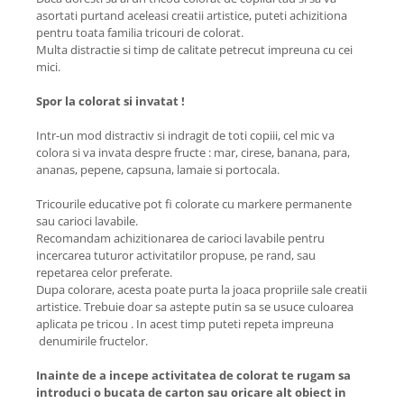
asortati purtand aceleasi creatii artistice, puteti achizitiona
pentru toata familia tricouri de colorat.
Multa distractie si timp de calitate petrecut impreuna cu cei
mici.
Spor la colorat si invatat !
Intr-un mod distractiv si indragit de toti copiii, cel mic va
colora si va invata despre fructe : mar, cirese, banana, para,
ananas, pepene, capsuna, lamaie si portocala.
Tricourile educative pot fi colorate cu markere permanente
sau carioci lavabile.
Recomandam achizitionarea de carioci lavabile pentru
incercarea tuturor activitatilor propuse, pe rand, sau
repetarea celor preferate.
Dupa colorare, acesta poate purta la joaca propriile sale creatii
artistice. Trebuie doar sa astepte putin sa se usuce culoarea
aplicata pe tricou . In acest timp puteti repeta impreuna
denumirile fructelor.
Inainte de a incepe activitatea de colorat te rugam sa
introduci o bucata de carton sau oricare alt obiect in