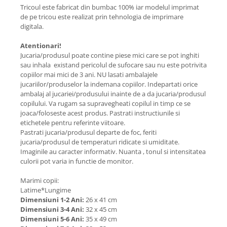
Tricoul este fabricat din bumbac 100% iar modelul imprimat
de pe tricou este realizat prin tehnologia de imprimare
digitala.
Atentionari!
Jucaria/produsul poate contine piese mici care se pot inghiti
sau inhala existand pericolul de sufocare sau nu este potrivita
copiilor mai mici de 3 ani. NU lasati ambalajele
jucariilor/produselor la indemana copiilor. Indepartati orice
ambalaj al jucariei/produsului inainte de a da jucaria/produsul
copilului. Va rugam sa supravegheati copilul in timp ce se
joaca/foloseste acest produs. Pastrati instructiunile si
etichetele pentru referinte viitoare.
Pastrati jucaria/produsul departe de foc, feriti
jucaria/produsul de temperaturi ridicate si umiditate.
Imaginile au caracter informativ. Nuanta , tonul si intensitatea
culorii pot varia in functie de monitor.
Marimi copii:
Latime*Lungime
Dimensiuni 1-2 Ani:
26 x 41 cm
Dimensiuni 3-4 Ani:
32 x 45 cm
Dimensiuni 5-6 Ani:
35 x 49 cm