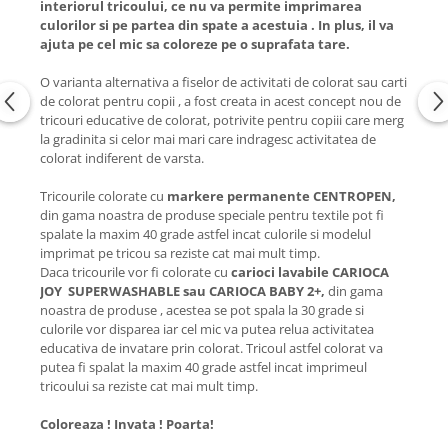
interiorul tricoului, ce nu va permite imprimarea
culorilor si pe partea din spate a acestuia . In plus, il va
ajuta pe cel mic sa coloreze pe o suprafata tare.
O varianta alternativa a fiselor de activitati de colorat sau carti
de colorat pentru copii , a fost creata in acest concept nou de
tricouri educative de colorat, potrivite pentru copiii care merg
la gradinita si celor mai mari care indragesc activitatea de
colorat indiferent de varsta.
Tricourile colorate cu
markere permanente CENTROPEN,
din gama noastra de produse speciale pentru textile pot fi
spalate la maxim 40 grade astfel incat culorile si modelul
imprimat pe tricou sa reziste cat mai mult timp.
Daca tricourile vor fi colorate cu
carioci lavabile CARIOCA
JOY SUPERWASHABLE sau CARIOCA BABY 2+,
din gama
noastra de produse , acestea se pot spala la 30 grade si
culorile vor disparea iar cel mic va putea relua activitatea
educativa de invatare prin colorat. Tricoul astfel colorat va
putea fi spalat la maxim 40 grade astfel incat imprimeul
tricoului sa reziste cat mai mult timp.
Coloreaza ! Invata ! Poarta!