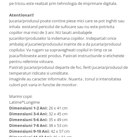
pe tricou este realizat prin tehnologia de imprimare digitala.
Atentionari!
Jucaria/produsul poate contine piese mici care se pot inghiti sau
inhala existand pericolul de sufocare sau nu este potrivita
copiilor mai mici de 3 ani. NU lasati ambalajele
jucariilor/produselor la indemana copiilor. Indepartati orice
ambalaj al jucariei/produsului inainte de a da jucaria/produsul
copilului. Va rugam sa supravegheati copilul in timp ce se
joaca/foloseste acest produs. Pastrati instructiunile si etichetele
pentru referinte viitoare.
Pastrati jucaria/produsul departe de foc, feriti jucaria/produsul de
temperaturi ridicate si umiditate.
Imaginile au caracter informativ. Nuanta , tonul si intensitatea
culorii pot varia in functie de monitor.
Marimi copii:
Latime*Lungime
Dimensiuni 1-2 Ani:
26 x 41 cm
Dimensiuni 3-4 Ani:
32 x 45 cm
Dimensiuni 5-6 Ani:
35 x 49 cm
Dimensiuni 7-8 Ani:
38 x 53 cm
Dimensiuni 9-10 Ani:
42 x 57 cm