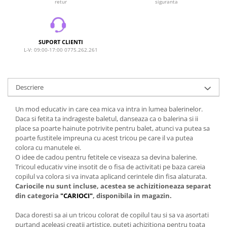
retur
siguranta
SUPORT CLIENTI
L-V: 09:00-17:00 0775.262.261
Descriere
Un mod educativ in care cea mica va intra in lumea balerinelor.
Daca si fetita ta indrageste baletul, danseaza ca o balerina si ii
place sa poarte hainute potrivite pentru balet, atunci va putea sa
poarte fustitele impreuna cu acest tricou pe care il va putea
colora cu manutele ei.
O idee de cadou pentru fetitele ce viseaza sa devina balerine.
Tricoul educativ vine insotit de o fisa de activitati pe baza careia
copilul va colora si va invata aplicand cerintele din fisa alaturata.
Cariocile nu sunt incluse, acestea se achizitioneaza separat
din categoria
"CARIOCI"
, disponibila in magazin.
Daca doresti sa ai un tricou colorat de copilul tau si sa va asortati
purtand aceleasi creatii artistice, puteti achizitiona pentru toata