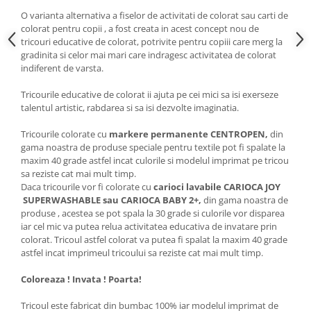
O varianta alternativa a fiselor de activitati de colorat sau carti de
colorat pentru copii , a fost creata in acest concept nou de
tricouri educative de colorat, potrivite pentru copiii care merg la
gradinita si celor mai mari care indragesc activitatea de colorat
indiferent de varsta.
Tricourile educative de colorat ii ajuta pe cei mici sa isi exerseze
talentul artistic, rabdarea si sa isi dezvolte imaginatia.
Tricourile colorate cu
markere permanente CENTROPEN,
din
gama noastra de produse speciale pentru textile pot fi spalate la
maxim 40 grade astfel incat culorile si modelul imprimat pe tricou
sa reziste cat mai mult timp.
Daca tricourile vor fi colorate cu
carioci lavabile CARIOCA JOY
SUPERWASHABLE sau CARIOCA BABY 2+,
din gama noastra de
produse , acestea se pot spala la 30 grade si culorile vor disparea
iar cel mic va putea relua activitatea educativa de invatare prin
colorat. Tricoul astfel colorat va putea fi spalat la maxim 40 grade
astfel incat imprimeul tricoului sa reziste cat mai mult timp.
Coloreaza ! Invata ! Poarta!
Tricoul este fabricat din bumbac 100% iar modelul imprimat de