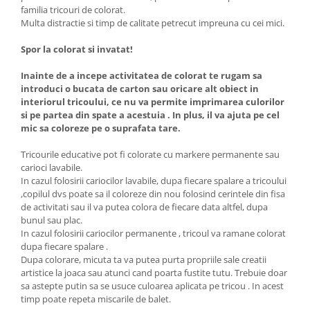
familia tricouri de colorat.
Multa distractie si timp de calitate petrecut impreuna cu cei mici.
Spor la colorat si invatat!
Inainte de a incepe activitatea de colorat te rugam sa
introduci o bucata de carton sau oricare alt obiect in
interiorul tricoului, ce nu va permite imprimarea culorilor
si pe partea din spate a acestuia . In plus, il va ajuta pe cel
mic sa coloreze pe o suprafata tare.
Tricourile educative pot fi colorate cu markere permanente sau
carioci lavabile.
In cazul folosirii cariocilor lavabile, dupa fiecare spalare a tricoului
,copilul dvs poate sa il coloreze din nou folosind cerintele din fisa
de activitati sau il va putea colora de fiecare data altfel, dupa
bunul sau plac.
In cazul folosirii cariocilor permanente , tricoul va ramane colorat
dupa fiecare spalare .
Dupa colorare, micuta ta va putea purta propriile sale creatii
artistice la joaca sau atunci cand poarta fustite tutu. Trebuie doar
sa astepte putin sa se usuce culoarea aplicata pe tricou . In acest
timp poate repeta miscarile de balet.