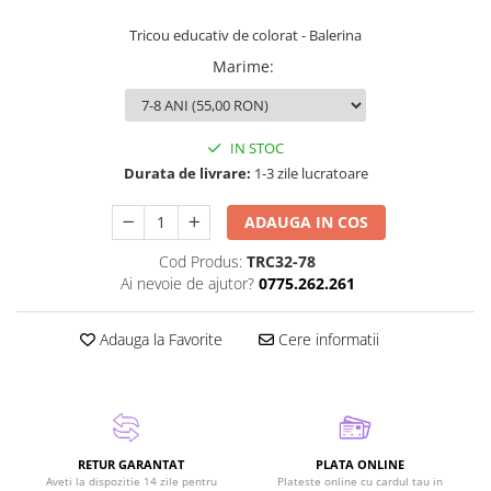
Tricou educativ de colorat - Balerina
Marime
:
IN STOC
Durata de livrare:
1-3 zile lucratoare
ADAUGA IN COS
Cod Produs:
TRC32-78
Ai nevoie de ajutor?
0775.262.261
Adauga la Favorite
Cere informatii
RETUR GARANTAT
PLATA ONLINE
Aveti la dispozitie 14 zile pentru
Plateste online cu cardul tau in