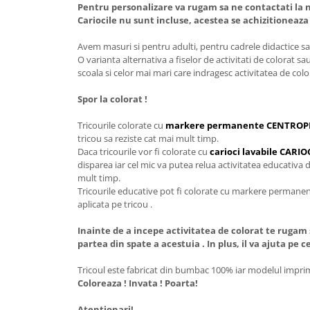
Pentru personalizare va rugam sa ne contactati la n
Cariocile nu sunt incluse, acestea se achizitioneaz
Avem masuri si pentru adulti, pentru cadrele didactice sau
O varianta alternativa a fiselor de activitati de colorat sa
scoala si celor mai mari care indragesc activitatea de colo
Spor la colorat !
Tricourile colorate cu
markere permanente CENTROP
tricou sa reziste cat mai mult timp.
Daca tricourile vor fi colorate cu
carioci lavabile CAR
disparea iar cel mic va putea relua activitatea educativa d
mult timp.
Tricourile educative pot fi colorate cu markere permanente
aplicata pe tricou .
Inainte de a incepe activitatea de colorat te rugam 
partea din spate a acestuia . In plus, il va ajuta pe 
Tricoul este fabricat din bumbac 100% iar modelul imprima
Coloreaza ! Invata ! Poarta!
Atentionari!