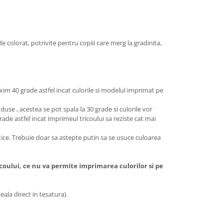
de colorat, potrivite pentru copiii care merg la gradinita,
xim 40 grade astfel incat culorile si modelul imprimat pe
use , acestea se pot spala la 30 grade si culorile vor
rade astfel incat imprimeul tricoului sa reziste cat mai
stice. Trebuie doar sa astepte putin sa se usuce culoarea
icoului, ce nu va permite imprimarea culorilor si pe
ala direct in tesatura).