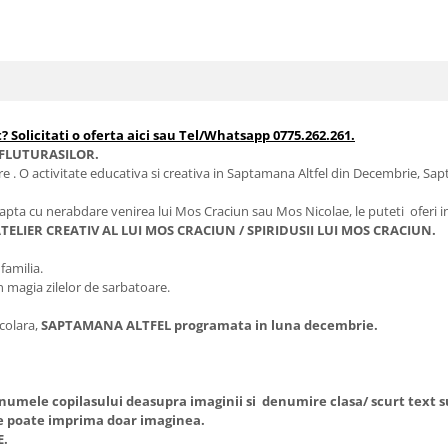
? Solicitati o oferta aici sau Tel/Whatsapp 0775.262.261.
FLUTURASILOR.
re . O activitate educativa si creativa in Saptamana Altfel din Decembrie, Sap
apta cu nerabdare venirea lui Mos Craciun sau Mos Nicolae, le puteti oferi in 
TELIER CREATIV AL LUI MOS CRACIUN / SPIRIDUSII LUI MOS CRACIUN.
 familia.
n magia zilelor de sarbatoare.
scolara,
SAPTAMANA ALTFEL programata in luna decembrie.
u numele copilasului deasupra imaginii si denumire clasa/ scurt tex
e poate imprima doar imaginea.
E.