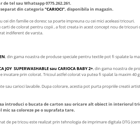
r de tel sau Whatsapp 0775.262.261.
a separat din categoria
"CARIOCI"
, disponibila in magazin.
 cei din familie ce doresc sa poarte impreuna cu cei mici aceleasi tricouri.
u carti de colorat pentru copii , a fost creata in acest concept nou de tricouri 
rat indiferent de varsta.
EN
, din gama noastra de produse speciale pentru textile pot fi spalate la ma
IOCA JOY SUPERWASHABLE sau CARIOCA BABY 2+
, din gama noastra de prod
e invatare prin colorat. Tricoul astfel colorat va putea fi spalat la maxim 40 g
 sau carioci lavabile. Dupa colorare, acestia pot purta propriile creatii arti
sa introduci o bucata de carton sau oricare alt obiect in interiorul tr
cel mic sa coloreze pe o suprafata tare.
t de pe tricou este realizat prin tehnologia de imprimare digitala DTG (cerne