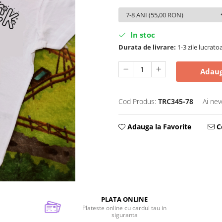
In stoc
Durata de livrare:
1-3 zile lucrato
Adaug
Cod Produs:
TRC345-78
Ai nev
Adauga la Favorite
Ce
PLATA ONLINE
Plateste online cu cardul tau in
siguranta