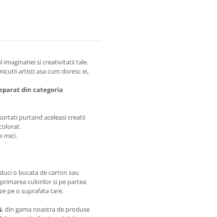
imaginatiei si creativitatii tale.
micutii artisti asa cum doresc ei,
separat din categoria
sortati purtand aceleasi creatii
 colorat.
i mici.
oduci o bucata de carton sau
mprimarea culorilor si pe partea
eze pe o suprafata tare.
N
, din gama noastra de produse