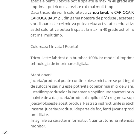
speciale pentru textile pot fi spalate la maxim 40 grade astf
imprimat pe tricou sa reziste cat mai mult timp.
Daca tricourile vor fi colorate cu
carioci lavabile CARIOC
CARIOCA BABY 2+
, din gama noastra de produse , acestea se
vor disparea iar cel mic va putea relua activitatea educativa
astfel colorat va putea fi spalat la maxim 40 grade astfel in
cat mai mult timp.
Coloreaza ! Invata ! Poarta!
Tricoul este fabricat din bumbac 100% iar modelul imprimat
tehnologia de imprimare digitala.
Atentionari!
Jucaria/produsul poate contine piese mici care se pot inghi
de sufocare sau nu este potrivita copiilor mai mici de 3 ani
jucariilor/produselor la indemana copiilor. Indepartati oric
inainte de a da jucaria/produsul copilului. Va rugam sa sup
joaca/foloseste acest produs. Pastrati instructiunile si etic
Pastrati jucaria/produsul departe de foc, feriti jucaria/pro
umiditate.
Imaginile au caracter informativ. Nuanta , tonul si intensita
monitor.