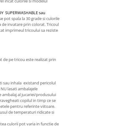
el incat culorile si modelul
A JOY SUPERWASHABLE sau
 pot spala la 30 grade si culorile
 de invatare prin colorat. Tricoul
cat imprimeul tricoului sa reziste
 de pe tricou este realizat prin
ti sau inhala existand pericolul
. NU lasati ambalajele
e ambalaj al jucariei/produsului
ravegheati copilul in timp ce se
hetele pentru referinte viitoare.
dusul de temperaturi ridicate si
tea culorii pot varia in functie de