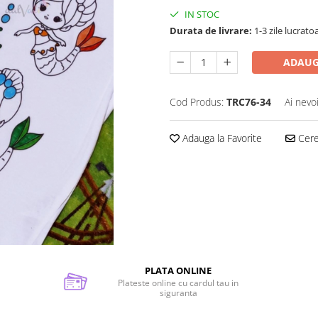
IN STOC
Durata de livrare:
1-3 zile lucrato
ADAUG
Cod Produs:
TRC76-34
Ai nevo
Adauga la Favorite
Cere 
PLATA ONLINE
Plateste online cu cardul tau in
siguranta