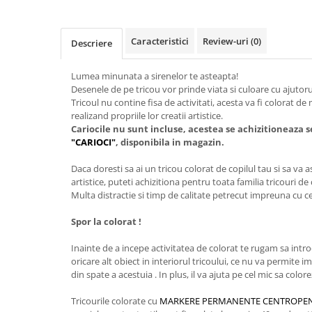
Caracteristici
Review-uri
(0)
Descriere
Lumea minunata a sirenelor te asteapta!
Desenele de pe tricou vor prinde viata si culoare cu ajutorul 
Tricoul nu contine fisa de activitati, acesta va fi colorat de 
realizand propriile lor creatii artistice.
Cariocile nu sunt incluse, acestea se achizitioneaza 
"CARIOCI"
, disponibila in magazin.
Daca doresti sa ai un tricou colorat de copilul tau si sa va a
artistice, puteti achizitiona pentru toata familia tricouri de
Multa distractie si timp de calitate petrecut impreuna cu ce
Spor la colorat !
Inainte de a incepe activitatea de colorat te rugam sa intr
oricare alt obiect in interiorul tricoului, ce nu va permite i
din spate a acestuia . In plus, il va ajuta pe cel mic sa color
Tricourile colorate cu
MARKERE PERMANENTE CENTROPE