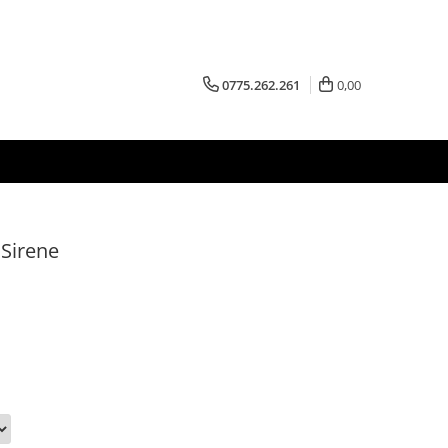
0775.262.261
0,00
 Sirene