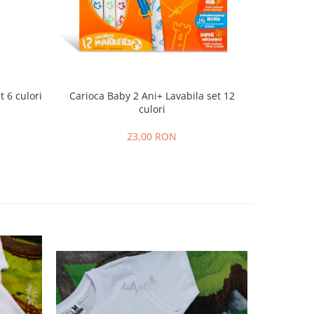
t 6 culori
Carioca Baby 2 Ani+ Lavabila set 12
Marker 
culori
23,00 RON