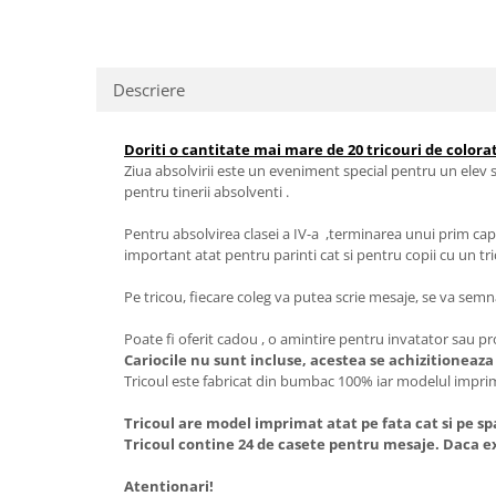
Descriere
Doriti o cantitate mai mare de 20 tricouri de colorat
Ziua absolvirii este un eveniment special pentru un elev s
pentru tinerii absolventi .
Pentru absolvirea clasei a IV-a ,terminarea unui prim capit
important atat pentru parinti cat si pentru copii cu un tri
Pe tricou, fiecare coleg va putea scrie mesaje, se va semna,
Poate fi oferit cadou , o amintire pentru invatator sau pro
Cariocile nu sunt incluse, acestea se achizitioneaz
Tricoul este fabricat din bumbac 100% iar modelul imprima
Tricoul are model imprimat atat pe fata cat si pe s
Tricoul contine 24 de casete pentru mesaje. Daca exi
Atentionari!