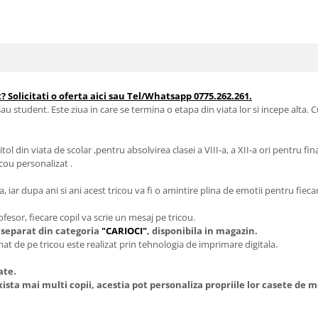
? Solicitati o oferta aici sau Tel/Whatsapp 0775.262.261.
au student. Este ziua in care se termina o etapa din viata lor si incepe alta.
ol din viata de scolar ,pentru absolvirea clasei a VIII-a, a XII-a ori pentru f
cou personalizat .
 iar dupa ani si ani acest tricou va fi o amintire plina de emotii pentru fiecar
fesor, fiecare copil va scrie un mesaj pe tricou.
a separat din categoria
"CARIOCI"
, disponibila in magazin.
t de pe tricou este realizat prin tehnologia de imprimare digitala.
pate.
sta mai multi copii, acestia pot personaliza propriile lor casete de me