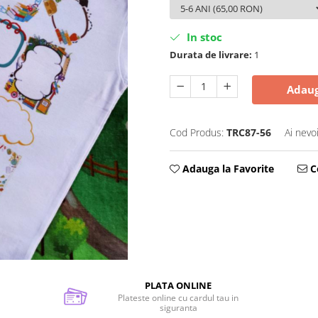
In stoc
Durata de livrare:
1
Adaug
Cod Produs:
TRC87-56
Ai nevo
Adauga la Favorite
Ce
PLATA ONLINE
Plateste online cu cardul tau in
siguranta