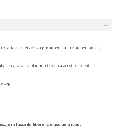
 Cu ocazia acestei zile, va propunem un tricou personalizat
inalul oricarui an scolar puteti marca acest moment
e copil.
saje in locurile libere ramase pe tricou.