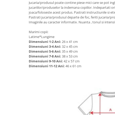
Jucaria/produsul poate contine piese mici care se pot ingh
jucariilor/produselor la indemana copiilor. Indepartati or
joaca/foloseste acest produs. Pastrati instructiunile si eti
Pastrati jucaria/produsul departe de foc, feriti jucaria/pr
Imaginile au caracter informativ. Nuanta , tonul si intensi
Marimi copii:
Latime*Lungime
Dimensiuni 1-2 Ani:
26 x 41 cm
Dimensiuni 3-4 Ani:
32 x 45 cm
Dimensiuni 5-6 Ani:
35 x 49 cm
Dimensiuni 7-8 Ani:
38 x 53 cm
Dimensiuni 9-10 Ani:
42 x 57 cm
Dimensiuni 11-12 Ani:
46 x 61 cm