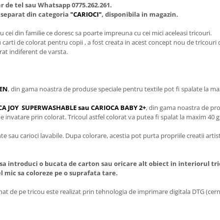
r de tel sau Whatsapp 0775.262.261.
a separat din categoria
"CARIOCI"
, disponibila in magazin.
 cei din familie ce doresc sa poarte impreuna cu cei mici aceleasi tricouri.
u carti de colorat pentru copii , a fost creata in acest concept nou de tricouri 
rat indiferent de varsta.
EN
, din gama noastra de produse speciale pentru textile pot fi spalate la ma
IOCA JOY SUPERWASHABLE sau CARIOCA BABY 2+
, din gama noastra de prod
e invatare prin colorat. Tricoul astfel colorat va putea fi spalat la maxim 40 g
 sau carioci lavabile. Dupa colorare, acestia pot purta propriile creatii arti
sa introduci o bucata de carton sau oricare alt obiect in interiorul tr
cel mic sa coloreze pe o suprafata tare.
t de pe tricou este realizat prin tehnologia de imprimare digitala DTG (cerne