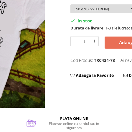
In stoc
Durata de livrare:
1-3 zile lucrato
Adaug
Cod Produs:
TRC434-78
Ai nev
Adauga la Favorite
Ce
PLATA ONLINE
Plateste online cu cardul tau in
siguranta