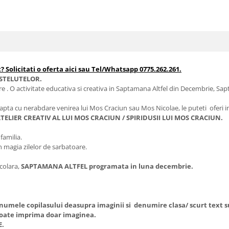
? Solicitati o oferta aici sau Tel/Whatsapp 0775.262.261.
STELUTELOR.
re . O activitate educativa si creativa in Saptamana Altfel din Decembrie, Sap
apta cu nerabdare venirea lui Mos Craciun sau Mos Nicolae, le puteti oferi in 
TELIER CREATIV AL LUI MOS CRACIUN / SPIRIDUSII LUI MOS CRACIUN.
 familia.
n magia zilelor de sarbatoare.
scolara,
SAPTAMANA ALTFEL programata in luna decembrie.
u numele copilasului deasupra imaginii si denumire clasa/ scurt tex
oate imprima doar imaginea.
E.