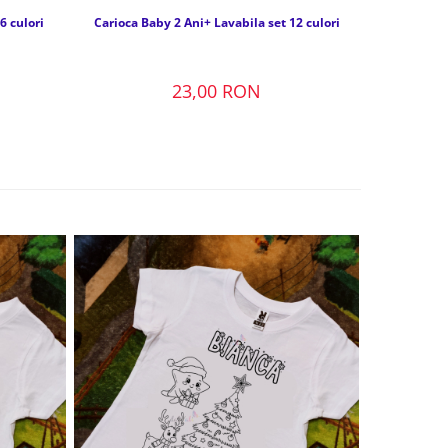
6 culori
Carioca Baby 2 Ani+ Lavabila set 12 culori
23,00 RON