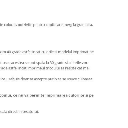
de colorat, potrivite pentru copiii care merg la gradinita,
xim 40 grade astfel incat culorile si modelul imprimat pe
use , acestea se pot spala la 30 grade si culorile vor
rade astfel incat imprimeul tricoului sa reziste cat mai
stice. Trebuie doar sa astepte putin sa se usuce culoarea
icoului, ce nu va permite imprimarea culorilor si pe
ala direct in tesatura).