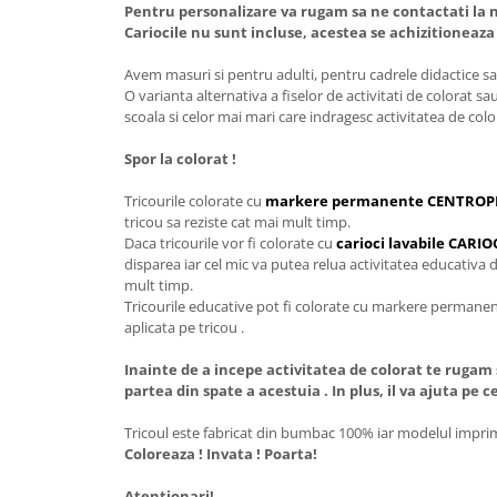
Pentru personalizare va rugam sa ne contactati la n
Cariocile nu sunt incluse, acestea se achizitioneaz
Avem masuri si pentru adulti, pentru cadrele didactice sau
O varianta alternativa a fiselor de activitati de colorat sa
scoala si celor mai mari care indragesc activitatea de colo
Spor la colorat !
Tricourile colorate cu
markere permanente CENTROP
tricou sa reziste cat mai mult timp.
Daca tricourile vor fi colorate cu
carioci lavabile CAR
disparea iar cel mic va putea relua activitatea educativa d
mult timp.
Tricourile educative pot fi colorate cu markere permanente
aplicata pe tricou .
Inainte de a incepe activitatea de colorat te rugam 
partea din spate a acestuia . In plus, il va ajuta pe 
Tricoul este fabricat din bumbac 100% iar modelul imprima
Coloreaza ! Invata ! Poarta!
Atentionari!