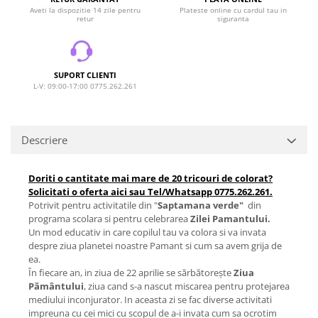
Aveti la dispozitie 14 zile pentru
Plateste online cu cardul tau in
retur
siguranta
SUPORT CLIENTI
L-V: 09:00-17:00 0775.262.261
Descriere
Doriti o cantitate mai mare de 20 tricouri de colorat?
Solicitati o oferta aici sau Tel/Whatsapp 0775.262.261.
Potrivit pentru activitatile din "
Saptamana verde"
din
programa scolara si pentru celebrarea
Zilei Pamantului.
Un mod educativ in care copilul tau va colora si va invata
despre ziua planetei noastre Pamant si cum sa avem grija de
ea.
În fiecare an, in ziua de 22 aprilie se sărbătorește
Ziua
Pământului
, ziua cand s-a nascut miscarea pentru protejarea
mediului inconjurator. In aceasta zi se fac diverse activitati
impreuna cu cei mici cu scopul de a-i invata cum sa ocrotim