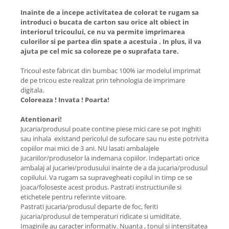
Inainte de a incepe activitatea de colorat te rugam sa
introduci o bucata de carton sau orice alt obiect in
interiorul tricoului, ce nu va permite imprimarea
culorilor si pe partea din spate a acestuia . In plus, il va
ajuta pe cel mic sa coloreze pe o suprafata tare.
Tricoul este fabricat din bumbac 100% iar modelul imprimat
de pe tricou este realizat prin tehnologia de imprimare
digitala.
Coloreaza ! Invata ! Poarta!
Atentionari!
Jucaria/produsul poate contine piese mici care se pot inghiti
sau inhala existand pericolul de sufocare sau nu este potrivita
copiilor mai mici de 3 ani. NU lasati ambalajele
jucariilor/produselor la indemana copiilor. Indepartati orice
ambalaj al jucariei/produsului inainte de a da jucaria/produsul
copilului. Va rugam sa supravegheati copilul in timp ce se
joaca/foloseste acest produs. Pastrati instructiunile si
etichetele pentru referinte viitoare.
Pastrati jucaria/produsul departe de foc, feriti
jucaria/produsul de temperaturi ridicate si umiditate.
Imaginile au caracter informativ. Nuanta , tonul si intensitatea