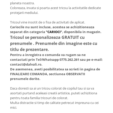
planeta noastra.
Coloreaza, invata si poarta acest tricou la activitatile dedicate
protejarii mediului.
Tricoul vine insotit de o fisa de activitati de aplicat.
Cariocile nu sunt incluse, acestea se achizitioneaza
separat din categoria
"CARIOCI"
, disponibila in magazin.
Tricoul se personalizeaza GRATUIT cu
prenumele . Prenumele din imagine este cu
titlu de prezentare.
Pentru a inregistra o comanda va rugam sa ne
contactati prin Tel/Whatsapp 0775.262.261 sau pe e-mail:
contact@dalvali.ro.
De asemenea, aveti posibilitatea sa scrieti in pagina de
FINALIZARE COMANDA, sectiunea OBSERVATII
prenumele dorite.
Daca doresti sa ai un tricou colorat de copilul tau si sa va
asortati purtand aceleasi creatii artistice, puteti achizitiona
pentru toata familia tricouri de colorat.
Multa distractie si timp de calitate petrecut impreuna cu cei
mici.