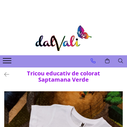
TRICOURI DE COLORAT SI ACCESORII
TRICOURI COPII
GENTI DE COLORAT
CARIOCI
Tricou educativ de colorat
Saptamana Verde