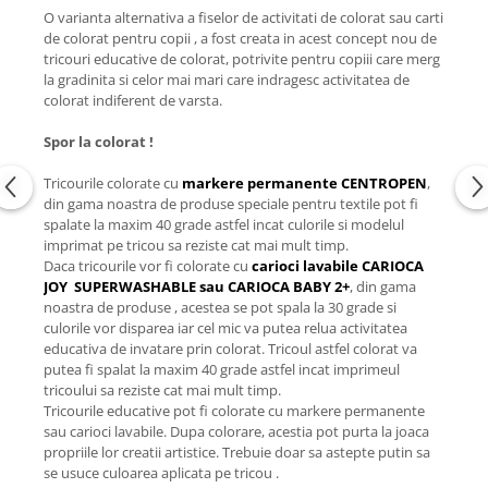
O varianta alternativa a fiselor de activitati de colorat sau carti
de colorat pentru copii , a fost creata in acest concept nou de
tricouri educative de colorat, potrivite pentru copiii care merg
la gradinita si celor mai mari care indragesc activitatea de
colorat indiferent de varsta.
Spor la colorat !
Tricourile colorate cu
markere permanente CENTROPEN
,
din gama noastra de produse speciale pentru textile pot fi
spalate la maxim 40 grade astfel incat culorile si modelul
imprimat pe tricou sa reziste cat mai mult timp.
Daca tricourile vor fi colorate cu
carioci lavabile CARIOCA
JOY SUPERWASHABLE sau CARIOCA BABY 2+
, din gama
noastra de produse , acestea se pot spala la 30 grade si
culorile vor disparea iar cel mic va putea relua activitatea
educativa de invatare prin colorat. Tricoul astfel colorat va
putea fi spalat la maxim 40 grade astfel incat imprimeul
tricoului sa reziste cat mai mult timp.
Tricourile educative pot fi colorate cu markere permanente
sau carioci lavabile. Dupa colorare, acestia pot purta la joaca
propriile lor creatii artistice. Trebuie doar sa astepte putin sa
se usuce culoarea aplicata pe tricou .