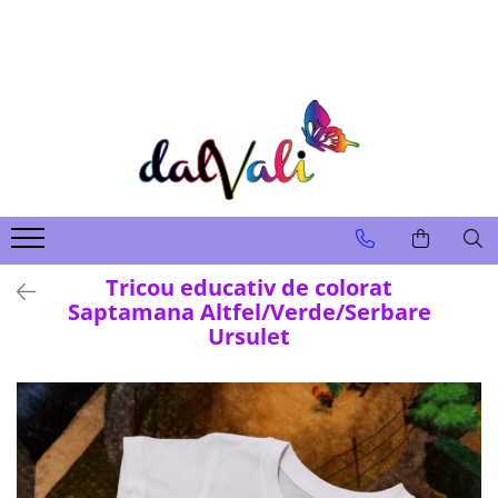
TRICOURI DE COLORAT SI ACCESORII
TRICOURI COPII
GENTI DE COLORAT
CARIOCI
Tricou educativ de colorat
Saptamana Altfel/Verde/Serbare
Ursulet