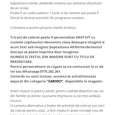
Saptamana Verde, atelierele creative sau serbarea sfarsitului
de an scolar.
Poate fi un cadou pentru 1 iunie, zi de nastere sau poate fi
folosit la diverse activitati din programa scoalara.
Coloreaza si poarta propria creatie artistica.
Tricoul de colorat poate fi personalizat GRATUIT cu
numele copilasului/ denumire clasa deasupra imaginii si
scurt text sub imagine (Saptamana Altfel/Verde/textul
dvs) sau se poate imprima doar imaginea.
NUMELE SI TEXTUL DIN IMAGINE SUNT CU TITLU DE
PREZENTARE.
Pentru personalizare va rugam sa ne contactati la nr de
tel sau Whatsapp 0775.262.261.
Cariocile nu sunt incluse, acestea se achizitioneaza
separat din categoria
"CARIOCI"
, disponibila in magazin.
Avem masuri si pentru adulti, pentru cadrele didactice sau cei
din familie ce doresc sa poarte impreuna cu cei mici aceleasi
tricouri.
O varianta alternativa a fiselor de activitati de colorat sau carti
de colorat pentru copii , a fost creata in acest concept nou de