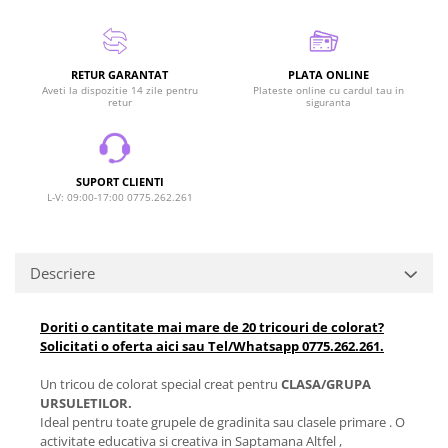
RETUR GARANTAT
PLATA ONLINE
Aveti la dispozitie 14 zile pentru
Plateste online cu cardul tau in
retur
siguranta
SUPORT CLIENTI
L-V: 09:00-17:00 0775.262.261
Descriere
Doriti o cantitate mai mare de 20 tricouri de colorat?
Solicitati o oferta aici sau Tel/Whatsapp 0775.262.261.
Un tricou de colorat special creat pentru
CLASA/GRUPA
URSULETILOR.
Ideal pentru toate grupele de gradinita sau clasele primare . O
activitate educativa si creativa in Saptamana Altfel ,