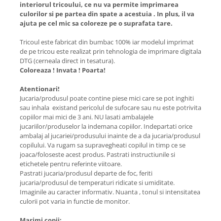
interiorul tricoului, ce nu va permite imprimarea
culorilor si pe partea din spate a acestuia . In plus, il va
ajuta pe cel mic sa coloreze pe o suprafata tare.
Tricoul este fabricat din bumbac 100% iar modelul imprimat
de pe tricou este realizat prin tehnologia de imprimare digitala
DTG (cerneala direct in tesatura).
Coloreaza ! Invata ! Poarta!
Atentionari!
Jucaria/produsul poate contine piese mici care se pot inghiti
sau inhala existand pericolul de sufocare sau nu este potrivita
copiilor mai mici de 3 ani. NU lasati ambalajele
jucariilor/produselor la indemana copiilor. Indepartati orice
ambalaj al jucariei/produsului inainte de a da jucaria/produsul
copilului. Va rugam sa supravegheati copilul in timp ce se
joaca/foloseste acest produs. Pastrati instructiunile si
etichetele pentru referinte viitoare.
Pastrati jucaria/produsul departe de foc, feriti
jucaria/produsul de temperaturi ridicate si umiditate.
Imaginile au caracter informativ. Nuanta , tonul si intensitatea
culorii pot varia in functie de monitor.
Marimi copii: