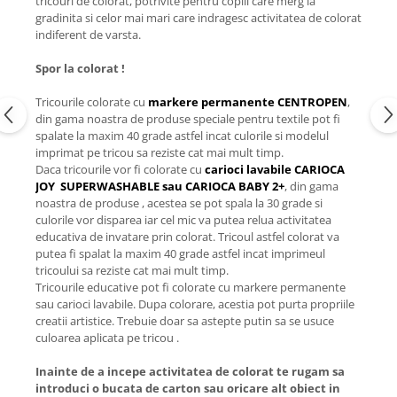
tricouri de colorat, potrivite pentru copiii care merg la
gradinita si celor mai mari care indragesc activitatea de colorat
indiferent de varsta.
Spor la colorat !
Tricourile colorate cu
markere permanente CENTROPEN
,
din gama noastra de produse speciale pentru textile pot fi
spalate la maxim 40 grade astfel incat culorile si modelul
imprimat pe tricou sa reziste cat mai mult timp.
Daca tricourile vor fi colorate cu
carioci lavabile CARIOCA
JOY SUPERWASHABLE sau CARIOCA BABY 2+
, din gama
noastra de produse , acestea se pot spala la 30 grade si
culorile vor disparea iar cel mic va putea relua activitatea
educativa de invatare prin colorat. Tricoul astfel colorat va
putea fi spalat la maxim 40 grade astfel incat imprimeul
tricoului sa reziste cat mai mult timp.
Tricourile educative pot fi colorate cu markere permanente
sau carioci lavabile. Dupa colorare, acestia pot purta propriile
creatii artistice. Trebuie doar sa astepte putin sa se usuce
culoarea aplicata pe tricou .
Inainte de a incepe activitatea de colorat te rugam sa
introduci o bucata de carton sau oricare alt obiect in