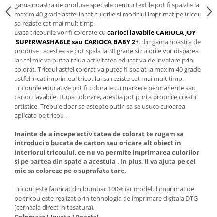
gama noastra de produse speciale pentru textile pot fi spalate la
maxim 40 grade astfel incat culorile si modelul imprimat pe tricou
sa reziste cat mai mult timp.
Daca tricourile vor fi colorate cu
carioci lavabile CARIOCA JOY
SUPERWASHABLE sau CARIOCA BABY 2+
, din gama noastra de
produse , acestea se pot spala la 30 grade si culorile vor disparea
iar cel mic va putea relua activitatea educativa de invatare prin
colorat. Tricoul astfel colorat va putea fi spalat la maxim 40 grade
astfel incat imprimeul tricoului sa reziste cat mai mult timp.
Tricourile educative pot fi colorate cu markere permanente sau
carioci lavabile. Dupa colorare, acestia pot purta propriile creatii
artistice. Trebuie doar sa astepte putin sa se usuce culoarea
aplicata pe tricou .
Inainte de a incepe activitatea de colorat te rugam sa
introduci o bucata de carton sau oricare alt obiect in
interiorul tricoului, ce nu va permite imprimarea culorilor
si pe partea din spate a acestuia . In plus, il va ajuta pe cel
mic sa coloreze pe o suprafata tare.
Tricoul este fabricat din bumbac 100% iar modelul imprimat de
pe tricou este realizat prin tehnologia de imprimare digitala DTG
(cerneala direct in tesatura).
Coloreaza ! Invata ! Poarta!