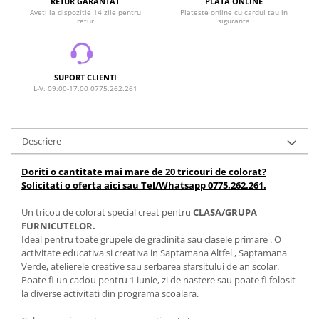
RETUR GARANTAT
PLATA ONLINE
Aveti la dispozitie 14 zile pentru
Plateste online cu cardul tau in
retur
siguranta
SUPORT CLIENTI
L-V: 09:00-17:00 0775.262.261
Descriere
Doriti o cantitate mai mare de 20 tricouri de colorat?
Solicitati o oferta aici sau Tel/Whatsapp 0775.262.261.
Un tricou de colorat special creat pentru
CLASA/GRUPA
FURNICUTELOR.
Ideal pentru toate grupele de gradinita sau clasele primare . O
activitate educativa si creativa in Saptamana Altfel , Saptamana
Verde, atelierele creative sau serbarea sfarsitului de an scolar.
Poate fi un cadou pentru 1 iunie, zi de nastere sau poate fi folosit
la diverse activitati din programa scoalara.