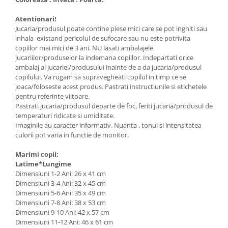
Atentionari!
Jucaria/produsul poate contine piese mici care se pot inghiti sau
inhala existand pericolul de sufocare sau nu este potrivita
copiilor mai mici de 3 ani. NU lasati ambalajele
jucariilor/produselor la indemana copiilor. Indepartati orice
ambalaj al jucariei/produsului inainte de a da jucaria/produsul
copilului. Va rugam sa supravegheati copilul in timp ce se
joaca/foloseste acest produs. Pastrati instructiunile si etichetele
pentru referinte viitoare.
Pastrati jucaria/produsul departe de foc, feriti jucaria/produsul de
temperaturi ridicate si umiditate.
Imaginile au caracter informativ. Nuanta , tonul si intensitatea
culorii pot varia in functie de monitor.
Marimi copii:
Latime*Lungime
Dimensiuni 1-2 Ani: 26 x 41 cm
Dimensiuni 3-4 Ani: 32 x 45 cm
Dimensiuni 5-6 Ani: 35 x 49 cm
Dimensiuni 7-8 Ani: 38 x 53 cm
Dimensiuni 9-10 Ani: 42 x 57 cm
Dimensiuni 11-12 Ani: 46 x 61 cm