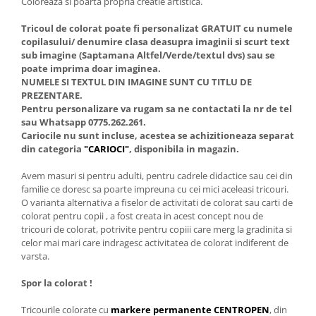
Coloreaza si poarta propria creatie artistica.
Tricoul de colorat poate fi personalizat GRATUIT cu numele
copilasului/ denumire clasa deasupra imaginii si scurt text
sub imagine (Saptamana Altfel/Verde/textul dvs) sau se
poate imprima doar imaginea.
NUMELE SI TEXTUL DIN IMAGINE SUNT CU TITLU DE
PREZENTARE.
Pentru personalizare va rugam sa ne contactati la nr de tel
sau Whatsapp 0775.262.261.
Cariocile nu sunt incluse, acestea se achizitioneaza separat
din categoria
"CARIOCI"
, disponibila in magazin.
Avem masuri si pentru adulti, pentru cadrele didactice sau cei din
familie ce doresc sa poarte impreuna cu cei mici aceleasi tricouri.
O varianta alternativa a fiselor de activitati de colorat sau carti de
colorat pentru copii , a fost creata in acest concept nou de
tricouri de colorat, potrivite pentru copiii care merg la gradinita si
celor mai mari care indragesc activitatea de colorat indiferent de
varsta.
Spor la colorat !
Tricourile colorate cu
markere permanente CENTROPEN
, din