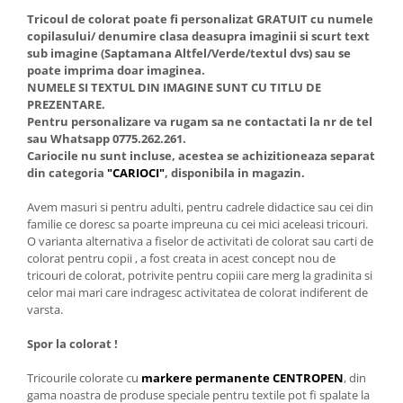
Tricoul de colorat poate fi personalizat GRATUIT cu numele
copilasului/ denumire clasa deasupra imaginii si scurt text
sub imagine (Saptamana Altfel/Verde/textul dvs) sau se
poate imprima doar imaginea.
NUMELE SI TEXTUL DIN IMAGINE SUNT CU TITLU DE
PREZENTARE.
Pentru personalizare va rugam sa ne contactati la nr de tel
sau Whatsapp 0775.262.261.
Cariocile nu sunt incluse, acestea se achizitioneaza separat
din categoria
"CARIOCI"
, disponibila in magazin.
Avem masuri si pentru adulti, pentru cadrele didactice sau cei din
familie ce doresc sa poarte impreuna cu cei mici aceleasi tricouri.
O varianta alternativa a fiselor de activitati de colorat sau carti de
colorat pentru copii , a fost creata in acest concept nou de
tricouri de colorat, potrivite pentru copiii care merg la gradinita si
celor mai mari care indragesc activitatea de colorat indiferent de
varsta.
Spor la colorat !
Tricourile colorate cu
markere permanente CENTROPEN
, din
gama noastra de produse speciale pentru textile pot fi spalate la