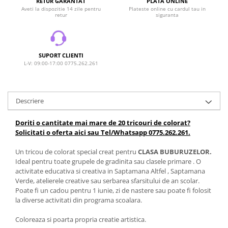
RETUR GARANTAT
PLATA ONLINE
Aveti la dispozitie 14 zile pentru
Plateste online cu cardul tau in
retur
siguranta
SUPORT CLIENTI
L-V: 09:00-17:00 0775.262.261
Descriere
Doriti o cantitate mai mare de 20 tricouri de colorat?
Solicitati o oferta aici sau Tel/Whatsapp 0775.262.261.
Un tricou de colorat special creat pentru
CLASA BUBURUZELOR.
Ideal pentru toate grupele de gradinita sau clasele primare . O
activitate educativa si creativa in Saptamana Altfel , Saptamana
Verde, atelierele creative sau serbarea sfarsitului de an scolar.
Poate fi un cadou pentru 1 iunie, zi de nastere sau poate fi folosit
la diverse activitati din programa scoalara.
Coloreaza si poarta propria creatie artistica.