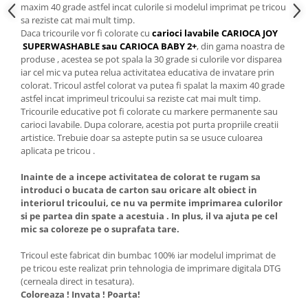
maxim 40 grade astfel incat culorile si modelul imprimat pe tricou
sa reziste cat mai mult timp.
Daca tricourile vor fi colorate cu
carioci lavabile CARIOCA JOY
SUPERWASHABLE sau CARIOCA BABY 2+
, din gama noastra de
produse , acestea se pot spala la 30 grade si culorile vor disparea
iar cel mic va putea relua activitatea educativa de invatare prin
colorat. Tricoul astfel colorat va putea fi spalat la maxim 40 grade
astfel incat imprimeul tricoului sa reziste cat mai mult timp.
Tricourile educative pot fi colorate cu markere permanente sau
carioci lavabile. Dupa colorare, acestia pot purta propriile creatii
artistice. Trebuie doar sa astepte putin sa se usuce culoarea
aplicata pe tricou .
Inainte de a incepe activitatea de colorat te rugam sa
introduci o bucata de carton sau oricare alt obiect in
interiorul tricoului, ce nu va permite imprimarea culorilor
si pe partea din spate a acestuia . In plus, il va ajuta pe cel
mic sa coloreze pe o suprafata tare.
Tricoul este fabricat din bumbac 100% iar modelul imprimat de
pe tricou este realizat prin tehnologia de imprimare digitala DTG
(cerneala direct in tesatura).
Coloreaza ! Invata ! Poarta!