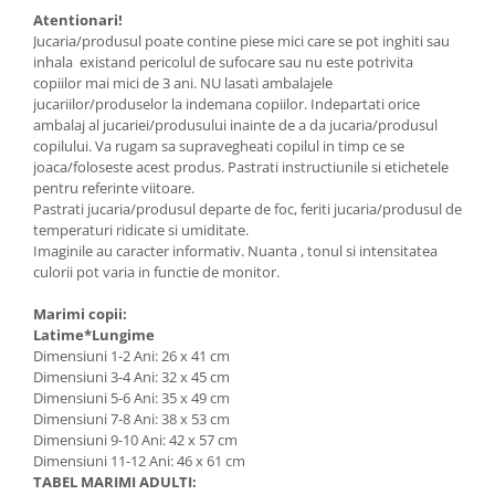
Atentionari!
Jucaria/produsul poate contine piese mici care se pot inghiti sau
inhala existand pericolul de sufocare sau nu este potrivita
copiilor mai mici de 3 ani. NU lasati ambalajele
jucariilor/produselor la indemana copiilor. Indepartati orice
ambalaj al jucariei/produsului inainte de a da jucaria/produsul
copilului. Va rugam sa supravegheati copilul in timp ce se
joaca/foloseste acest produs. Pastrati instructiunile si etichetele
pentru referinte viitoare.
Pastrati jucaria/produsul departe de foc, feriti jucaria/produsul de
temperaturi ridicate si umiditate.
Imaginile au caracter informativ. Nuanta , tonul si intensitatea
culorii pot varia in functie de monitor.
Marimi copii:
Latime*Lungime
Dimensiuni 1-2 Ani: 26 x 41 cm
Dimensiuni 3-4 Ani: 32 x 45 cm
Dimensiuni 5-6 Ani: 35 x 49 cm
Dimensiuni 7-8 Ani: 38 x 53 cm
Dimensiuni 9-10 Ani: 42 x 57 cm
Dimensiuni 11-12 Ani: 46 x 61 cm
TABEL MARIMI ADULTI: