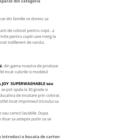
separat din categoria
cei din familie ce doresc sa
arti de colorat pentru copii , a
ivite pentru copiii care merg la
orat indiferent de varsta.
N
, din gama noastra de produse
el incat culorile si modelul
OCA JOY SUPERWASHABLE sau
se pot spala la 30 grade si
educativa de invatare prin colorat.
stfel incat imprimeul tricoului sa
 sau carioci lavabile. Dupa
ie doar sa astepte putin sa se
a introduci o bucata de carton