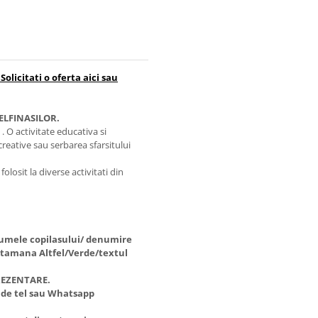
olicitati o oferta aici sau
LFINASILOR.
. O activitate educativa si
reative sau serbarea sfarsitului
olosit la diverse activitati din
numele copilasului/ denumire
aptamana Altfel/Verde/textul
PREZENTARE.
 de tel sau Whatsapp