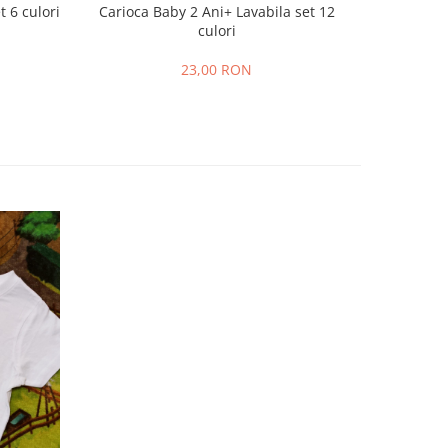
t 6 culori
Carioca Baby 2 Ani+ Lavabila set 12
Marker 
culori
23,00 RON