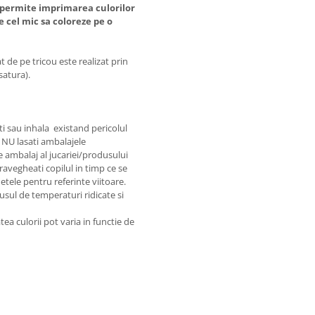
va permite imprimarea culorilor
pe cel mic sa coloreze pe o
 de pe tricou este realizat prin
satura).
ti sau inhala existand pericolul
. NU lasati ambalajele
e ambalaj al jucariei/produsului
ravegheati copilul in timp ce se
hetele pentru referinte viitoare.
dusul de temperaturi ridicate si
tea culorii pot varia in functie de