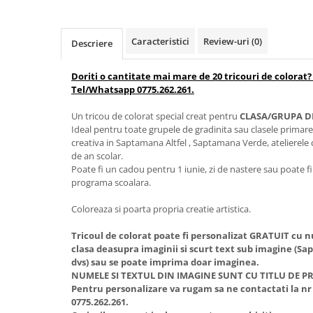
Caracteristici
Review-uri
(0)
Descriere
Doriti o cantitate mai mare de 20 tricouri de colorat? S
Tel/Whatsapp 0775.262.261.
Un tricou de colorat special creat pentru
CLASA/GRUPA DE
Ideal pentru toate grupele de gradinita sau clasele primare 
creativa in Saptamana Altfel , Saptamana Verde, atelierele c
de an scolar.
Poate fi un cadou pentru 1 iunie, zi de nastere sau poate fi f
programa scoalara.
Coloreaza si poarta propria creatie artistica.
Tricoul de colorat poate fi personalizat GRATUIT cu 
clasa deasupra imaginii si scurt text sub imagine (S
dvs) sau se poate imprima doar imaginea.
NUMELE SI TEXTUL DIN IMAGINE SUNT CU TITLU DE 
Pentru personalizare va rugam sa ne contactati la nr
0775.262.261.