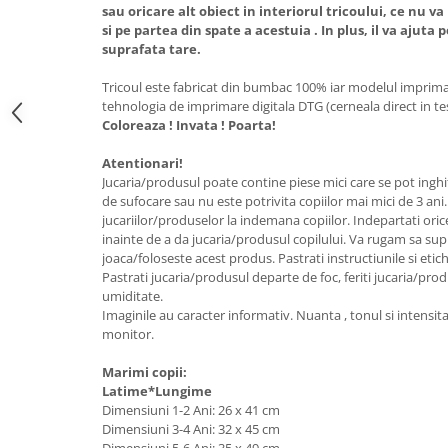
sau oricare alt obiect in interiorul tricoului, ce nu 
si pe partea din spate a acestuia . In plus, il va ajuta 
suprafata tare.
Tricoul este fabricat din bumbac 100% iar modelul imprimat
tehnologia de imprimare digitala DTG (cerneala direct in te
Coloreaza ! Invata ! Poarta!
Atentionari!
Jucaria/produsul poate contine piese mici care se pot inghi
de sufocare sau nu este potrivita copiilor mai mici de 3 ani
jucariilor/produselor la indemana copiilor. Indepartati oric
inainte de a da jucaria/produsul copilului. Va rugam sa sup
joaca/foloseste acest produs. Pastrati instructiunile si etic
Pastrati jucaria/produsul departe de foc, feriti jucaria/pro
umiditate.
Imaginile au caracter informativ. Nuanta , tonul si intensita
monitor.
Marimi copii:
Latime*Lungime
Dimensiuni 1-2 Ani: 26 x 41 cm
Dimensiuni 3-4 Ani: 32 x 45 cm