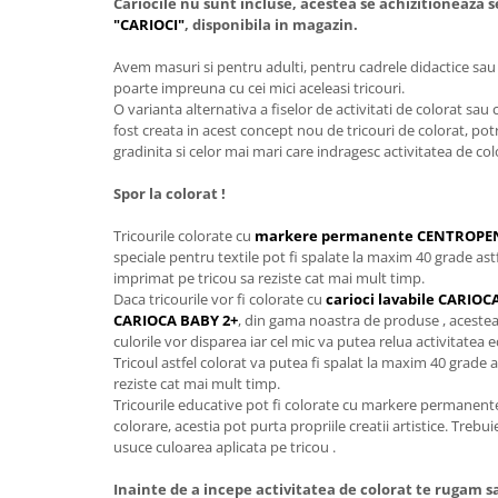
Cariocile nu sunt incluse, acestea se achizitioneaza 
"CARIOCI"
, disponibila in magazin.
Avem masuri si pentru adulti, pentru cadrele didactice sau 
poarte impreuna cu cei mici aceleasi tricouri.
O varianta alternativa a fiselor de activitati de colorat sau c
fost creata in acest concept nou de tricouri de colorat, potr
gradinita si celor mai mari care indragesc activitatea de col
Spor la colorat !
Tricourile colorate cu
markere permanente CENTROPE
speciale pentru textile pot fi spalate la maxim 40 grade astf
imprimat pe tricou sa reziste cat mai mult timp.
Daca tricourile vor fi colorate cu
carioci lavabile CARI
CARIOCA BABY 2+
, din gama noastra de produse , acestea 
culorile vor disparea iar cel mic va putea relua activitatea 
Tricoul astfel colorat va putea fi spalat la maxim 40 grade a
reziste cat mai mult timp.
Tricourile educative pot fi colorate cu markere permanente
colorare, acestia pot purta propriile creatii artistice. Trebu
usuce culoarea aplicata pe tricou .
Inainte de a incepe activitatea de colorat te rugam s