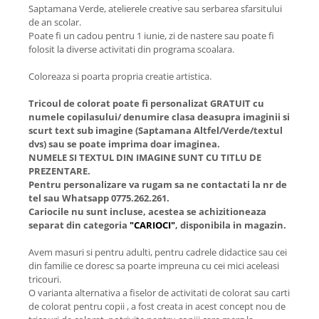
Saptamana Verde, atelierele creative sau serbarea sfarsitului
de an scolar.
Poate fi un cadou pentru 1 iunie, zi de nastere sau poate fi
folosit la diverse activitati din programa scoalara.
Coloreaza si poarta propria creatie artistica.
Tricoul de colorat poate fi personalizat GRATUIT cu
numele copilasului/ denumire clasa deasupra imaginii si
scurt text sub imagine (Saptamana Altfel/Verde/textul
dvs) sau se poate imprima doar imaginea.
NUMELE SI TEXTUL DIN IMAGINE SUNT CU TITLU DE
PREZENTARE.
Pentru personalizare va rugam sa ne contactati la nr de
tel sau Whatsapp 0775.262.261.
Cariocile nu sunt incluse, acestea se achizitioneaza
separat din categoria
"CARIOCI"
, disponibila in magazin.
Avem masuri si pentru adulti, pentru cadrele didactice sau cei
din familie ce doresc sa poarte impreuna cu cei mici aceleasi
tricouri.
O varianta alternativa a fiselor de activitati de colorat sau carti
de colorat pentru copii , a fost creata in acest concept nou de