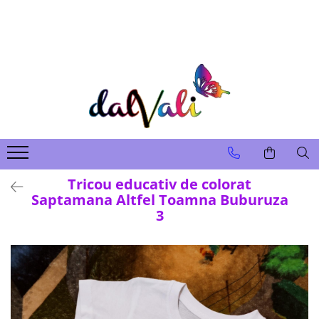
TRICOURI DE COLORAT SI ACCESORII
TRICOURI COPII
GENTI DE COLORAT
CARIOCI
Tricou educativ de colorat
Saptamana Altfel Toamna Buburuza
3