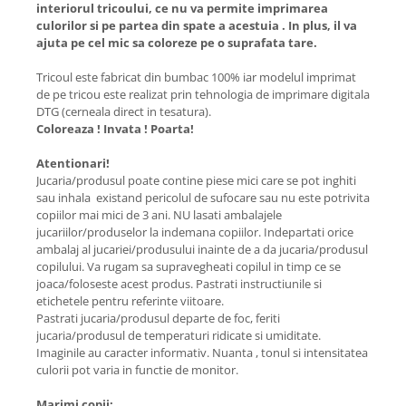
interiorul tricoului, ce nu va permite imprimarea
culorilor si pe partea din spate a acestuia . In plus, il va
ajuta pe cel mic sa coloreze pe o suprafata tare.
Tricoul este fabricat din bumbac 100% iar modelul imprimat
de pe tricou este realizat prin tehnologia de imprimare digitala
DTG (cerneala direct in tesatura).
Coloreaza ! Invata ! Poarta!
Atentionari!
Jucaria/produsul poate contine piese mici care se pot inghiti
sau inhala existand pericolul de sufocare sau nu este potrivita
copiilor mai mici de 3 ani. NU lasati ambalajele
jucariilor/produselor la indemana copiilor. Indepartati orice
ambalaj al jucariei/produsului inainte de a da jucaria/produsul
copilului. Va rugam sa supravegheati copilul in timp ce se
joaca/foloseste acest produs. Pastrati instructiunile si
etichetele pentru referinte viitoare.
Pastrati jucaria/produsul departe de foc, feriti
jucaria/produsul de temperaturi ridicate si umiditate.
Imaginile au caracter informativ. Nuanta , tonul si intensitatea
culorii pot varia in functie de monitor.
Marimi copii: