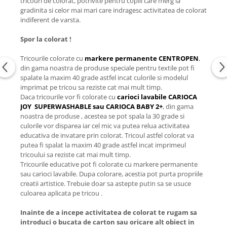
tricouri de colorat, potrivite pentru copiii care merg la
gradinita si celor mai mari care indragesc activitatea de colorat
indiferent de varsta.
Spor la colorat !
Tricourile colorate cu
markere permanente CENTROPEN
,
din gama noastra de produse speciale pentru textile pot fi
spalate la maxim 40 grade astfel incat culorile si modelul
imprimat pe tricou sa reziste cat mai mult timp.
Daca tricourile vor fi colorate cu
carioci lavabile CARIOCA
JOY SUPERWASHABLE sau CARIOCA BABY 2+
, din gama
noastra de produse , acestea se pot spala la 30 grade si
culorile vor disparea iar cel mic va putea relua activitatea
educativa de invatare prin colorat. Tricoul astfel colorat va
putea fi spalat la maxim 40 grade astfel incat imprimeul
tricoului sa reziste cat mai mult timp.
Tricourile educative pot fi colorate cu markere permanente
sau carioci lavabile. Dupa colorare, acestia pot purta propriile
creatii artistice. Trebuie doar sa astepte putin sa se usuce
culoarea aplicata pe tricou .
Inainte de a incepe activitatea de colorat te rugam sa
introduci o bucata de carton sau oricare alt obiect in