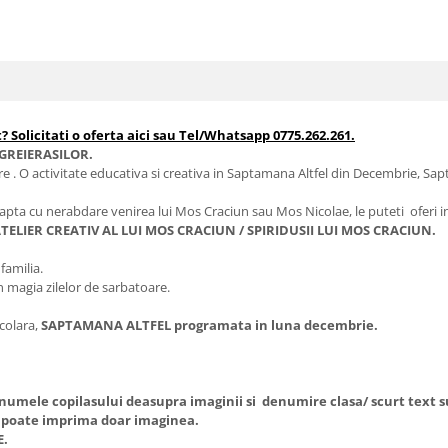
? Solicitati o oferta aici sau Tel/Whatsapp 0775.262.261.
GREIERASILOR.
re . O activitate educativa si creativa in Saptamana Altfel din Decembrie, Sap
apta cu nerabdare venirea lui Mos Craciun sau Mos Nicolae, le puteti oferi in 
TELIER CREATIV AL LUI MOS CRACIUN / SPIRIDUSII LUI MOS CRACIUN.
 familia.
n magia zilelor de sarbatoare.
scolara,
SAPTAMANA ALTFEL programata in luna decembrie.
u numele copilasului deasupra imaginii si denumire clasa/ scurt tex
 poate imprima doar imaginea.
E.