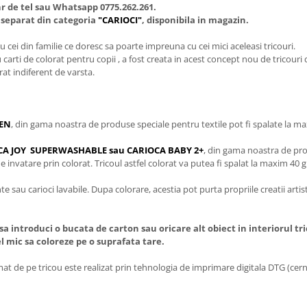
r de tel sau Whatsapp 0775.262.261.
a separat din categoria
"CARIOCI"
, disponibila in magazin.
 cei din familie ce doresc sa poarte impreuna cu cei mici aceleasi tricouri.
u carti de colorat pentru copii , a fost creata in acest concept nou de tricouri 
rat indiferent de varsta.
EN
, din gama noastra de produse speciale pentru textile pot fi spalate la ma
IOCA JOY SUPERWASHABLE sau CARIOCA BABY 2+
, din gama noastra de prod
e invatare prin colorat. Tricoul astfel colorat va putea fi spalat la maxim 40 g
 sau carioci lavabile. Dupa colorare, acestia pot purta propriile creatii arti
sa introduci o bucata de carton sau oricare alt obiect in interiorul tr
cel mic sa coloreze pe o suprafata tare.
t de pe tricou este realizat prin tehnologia de imprimare digitala DTG (cerne