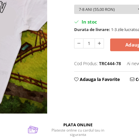
In stoc
Durata de livrare:
1-3 zile lucrato
Adaug
Cod Produs:
TRC444-78
Ai nev
Adauga la Favorite
Ce
PLATA ONLINE
Plateste online cu cardul tau in
siguranta