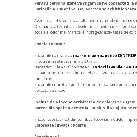
Pentru personalizare va rugam sa ne contactati la n
Cariocile nu sunt incluse, acestea se achizitioneaz
Avem masuri si pentru adulti, pentru cadrele didactice sau
O varianta alternativa a fiselor de activitati de colorat sa
scoala si celor mai mari care indragesc activitatea de colo
Spor la colorat !
Tricourile colorate cu
markere permanente CENTROP
tricou sa reziste cat mai mult timp.
Daca tricourile vor fi colorate cu
carioci lavabile CAR
disparea iar cel mic va putea relua activitatea educativa d
mult timp.
Tricourile educative pot fi colorate cu markere permanente
aplicata pe tricou .
Inainte de a incepe activitatea de colorat te rugam 
partea din spate a acestuia . In plus, il va ajuta pe 
Tricoul este fabricat din bumbac 100% iar modelul imprima
Coloreaza ! Invata ! Poarta!
Atentionari!