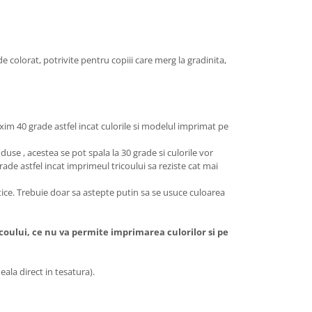
de colorat, potrivite pentru copiii care merg la gradinita,
xim 40 grade astfel incat culorile si modelul imprimat pe
use , acestea se pot spala la 30 grade si culorile vor
rade astfel incat imprimeul tricoului sa reziste cat mai
stice. Trebuie doar sa astepte putin sa se usuce culoarea
icoului, ce nu va permite imprimarea culorilor si pe
ala direct in tesatura).