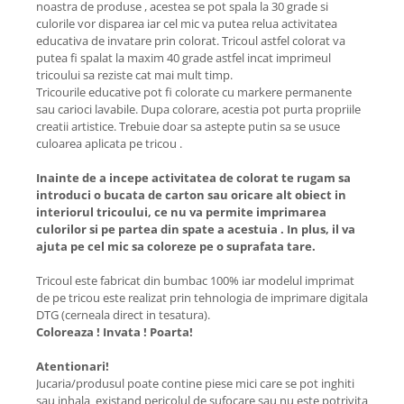
noastra de produse , acestea se pot spala la 30 grade si
culorile vor disparea iar cel mic va putea relua activitatea
educativa de invatare prin colorat. Tricoul astfel colorat va
putea fi spalat la maxim 40 grade astfel incat imprimeul
tricoului sa reziste cat mai mult timp.
Tricourile educative pot fi colorate cu markere permanente
sau carioci lavabile. Dupa colorare, acestia pot purta propriile
creatii artistice. Trebuie doar sa astepte putin sa se usuce
culoarea aplicata pe tricou .
Inainte de a incepe activitatea de colorat te rugam sa
introduci o bucata de carton sau oricare alt obiect in
interiorul tricoului, ce nu va permite imprimarea
culorilor si pe partea din spate a acestuia . In plus, il va
ajuta pe cel mic sa coloreze pe o suprafata tare.
Tricoul este fabricat din bumbac 100% iar modelul imprimat
de pe tricou este realizat prin tehnologia de imprimare digitala
DTG (cerneala direct in tesatura).
Coloreaza ! Invata ! Poarta!
Atentionari!
Jucaria/produsul poate contine piese mici care se pot inghiti
sau inhala existand pericolul de sufocare sau nu este potrivita