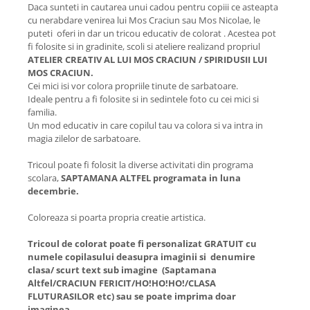
Daca sunteti in cautarea unui cadou pentru copiii ce asteapta
cu nerabdare venirea lui Mos Craciun sau Mos Nicolae, le
puteti oferi in dar un tricou educativ de colorat . Acestea pot
fi folosite si in gradinite, scoli si ateliere realizand propriul
ATELIER CREATIV AL LUI MOS CRACIUN / SPIRIDUSII LUI
MOS CRACIUN.
Cei mici isi vor colora propriile tinute de sarbatoare.
Ideale pentru a fi folosite si in sedintele foto cu cei mici si
familia.
Un mod educativ in care copilul tau va colora si va intra in
magia zilelor de sarbatoare.
Tricoul poate fi folosit la diverse activitati din programa
scolara,
SAPTAMANA ALTFEL programata in luna
decembrie.
Coloreaza si poarta propria creatie artistica.
Tricoul de colorat poate fi personalizat GRATUIT cu
numele copilasului deasupra imaginii si denumire
clasa/ scurt text sub imagine (Saptamana
Altfel/CRACIUN FERICIT/HO!HO!HO!/CLASA
FLUTURASILOR etc) sau se poate imprima doar
imaginea.