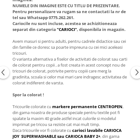
NUMELE DIN IMAGINE ESTE CU TITLU DE PREZENTARE.
Pentru personalizare va rugam sa ne contactati la nr de
tel sau Whatsapp 0775.262.261.
Cariocile nu sunt incluse, acestea se achizitioneaza
separat din categoria
"CARIOCI"
, disponibila in magazin.
Avem masuri si pentru adulti, pentru cadrele didactice sau cei
din familie ce doresc sa poarte impreuna cu cei mici aceleasi
tricouri.
O varianta alternativa a fiselor de activitati de colorat sau carti
de colorat pentru copii , a fost creata in acest concept nou de
tricouri de colorat, potrivite pentru copiii care merg la
gradinita, scoala si celor mai mari care indragesc activitatea de
colorat indiferent de varsta.
Spor la colorat !
Tricourile colorate cu
markere permanente CENTROPEN
,
din gama noastra de produse speciale pentru textile pot fi
spalate la maxim 40 grade astfel incat culorile si modelul
imprimat pe tricou sa reziste cat mai mult timp.
Daca tricourile vor fi colorate cu
carioci lavabile CARIOCA
JOY SUPERWASHABLE sau CARIOCA BABY 2+
, din gama