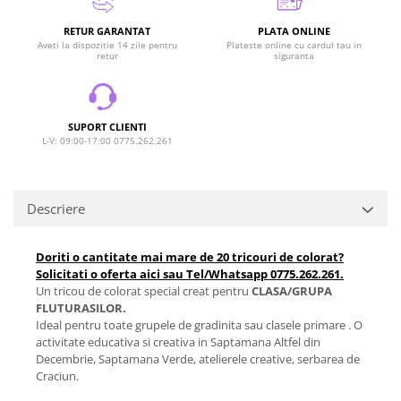
RETUR GARANTAT
PLATA ONLINE
Aveti la dispozitie 14 zile pentru
Plateste online cu cardul tau in
retur
siguranta
SUPORT CLIENTI
L-V: 09:00-17:00 0775.262.261
Descriere
Doriti o cantitate mai mare de 20 tricouri de colorat?
Solicitati o oferta aici sau Tel/Whatsapp 0775.262.261.
Un tricou de colorat special creat pentru
CLASA/GRUPA
FLUTURASILOR.
Ideal pentru toate grupele de gradinita sau clasele primare . O
activitate educativa si creativa in Saptamana Altfel din
Decembrie, Saptamana Verde, atelierele creative, serbarea de
Craciun.