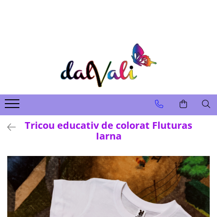
TRICOURI DE COLORAT SI ACCESORII
TRICOURI COPII
GENTI DE COLORAT
CARIOCI
Tricou educativ de colorat Fluturas
Iarna