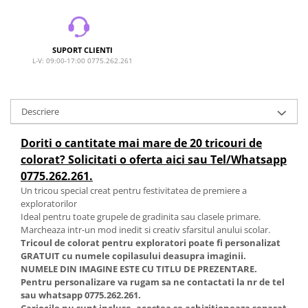
SUPORT CLIENTI
L-V: 09:00-17:00 0775.262.261
Descriere
Doriti o cantitate mai mare de 20 tricouri de
colorat? Solicitati o oferta aici sau Tel/Whatsapp
0775.262.261.
Un tricou special creat pentru festivitatea de premiere a
exploratorilor
Ideal pentru toate grupele de gradinita sau clasele primare.
Marcheaza intr-un mod inedit si creativ sfarsitul anului scolar.
Tricoul de colorat pentru exploratori poate fi personalizat
GRATUIT cu numele copilasului deasupra imaginii.
NUMELE DIN IMAGINE ESTE CU TITLU DE PREZENTARE.
Pentru personalizare va rugam sa ne contactati la nr de tel
sau whatsapp 0775.262.261.