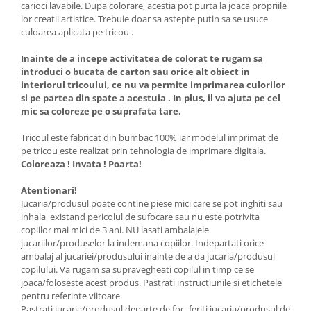
carioci lavabile. Dupa colorare, acestia pot purta la joaca propriile
lor creatii artistice. Trebuie doar sa astepte putin sa se usuce
culoarea aplicata pe tricou .
Inainte de a incepe activitatea de colorat te rugam sa
introduci o bucata de carton sau orice alt obiect in
interiorul tricoului, ce nu va permite imprimarea culorilor
si pe partea din spate a acestuia . In plus, il va ajuta pe cel
mic sa coloreze pe o suprafata tare.
Tricoul este fabricat din bumbac 100% iar modelul imprimat de
pe tricou este realizat prin tehnologia de imprimare digitala.
Coloreaza ! Invata ! Poarta!
Atentionari!
Jucaria/produsul poate contine piese mici care se pot inghiti sau
inhala existand pericolul de sufocare sau nu este potrivita
copiilor mai mici de 3 ani. NU lasati ambalajele
jucariilor/produselor la indemana copiilor. Indepartati orice
ambalaj al jucariei/produsului inainte de a da jucaria/produsul
copilului. Va rugam sa supravegheati copilul in timp ce se
joaca/foloseste acest produs. Pastrati instructiunile si etichetele
pentru referinte viitoare.
Pastrati jucaria/produsul departe de foc, feriti jucaria/produsul de