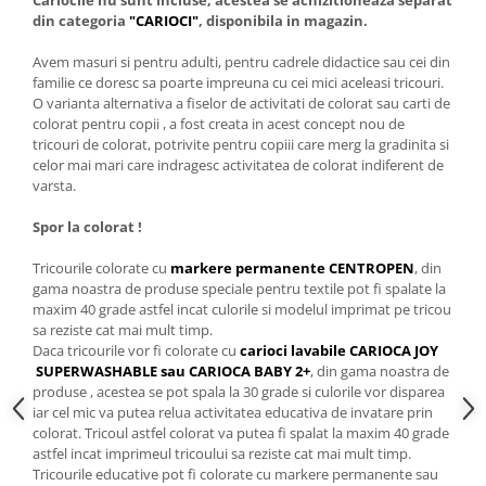
Cariocile nu sunt incluse, acestea se achizitioneaza separat
din categoria
"CARIOCI"
, disponibila in magazin.
Avem masuri si pentru adulti, pentru cadrele didactice sau cei din
familie ce doresc sa poarte impreuna cu cei mici aceleasi tricouri.
O varianta alternativa a fiselor de activitati de colorat sau carti de
colorat pentru copii , a fost creata in acest concept nou de
tricouri de colorat, potrivite pentru copiii care merg la gradinita si
celor mai mari care indragesc activitatea de colorat indiferent de
varsta.
Spor la colorat !
Tricourile colorate cu
markere permanente CENTROPEN
, din
gama noastra de produse speciale pentru textile pot fi spalate la
maxim 40 grade astfel incat culorile si modelul imprimat pe tricou
sa reziste cat mai mult timp.
Daca tricourile vor fi colorate cu
carioci lavabile CARIOCA JOY
SUPERWASHABLE sau CARIOCA BABY 2+
, din gama noastra de
produse , acestea se pot spala la 30 grade si culorile vor disparea
iar cel mic va putea relua activitatea educativa de invatare prin
colorat. Tricoul astfel colorat va putea fi spalat la maxim 40 grade
astfel incat imprimeul tricoului sa reziste cat mai mult timp.
Tricourile educative pot fi colorate cu markere permanente sau