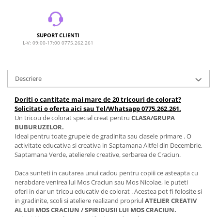
SUPORT CLIENTI
L-V: 09:00-17:00 0775.262.261
Descriere
Doriti o cantitate mai mare de 20 tricouri de colorat?
Solicitati o oferta aici sau Tel/Whatsapp 0775.262.261.
Un tricou de colorat special creat pentru
CLASA/GRUPA
BUBURUZELOR.
Ideal pentru toate grupele de gradinita sau clasele primare . O
activitate educativa si creativa in Saptamana Altfel din Decembrie,
Saptamana Verde, atelierele creative, serbarea de Craciun.
Daca sunteti in cautarea unui cadou pentru copiii ce asteapta cu
nerabdare venirea lui Mos Craciun sau Mos Nicolae, le puteti
oferi in dar un tricou educativ de colorat . Acestea pot fi folosite si
in gradinite, scoli si ateliere realizand propriul
ATELIER CREATIV
AL LUI MOS CRACIUN / SPIRIDUSII LUI MOS CRACIUN.