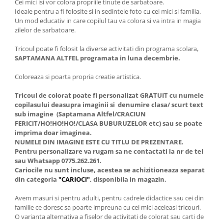
Cei mici isi vor colora propriile tinute de sarbatoare.
Ideale pentru a fi folosite si in sedintele foto cu cei mici si familia.
Un mod educativ in care copilul tau va colora si va intra in magia
zilelor de sarbatoare.
Tricoul poate fi folosit la diverse activitati din programa scolara,
SAPTAMANA ALTFEL programata in luna decembrie.
Coloreaza si poarta propria creatie artistica.
Tricoul de colorat poate fi personalizat GRATUIT cu numele
copilasului deasupra imaginii si denumire clasa/ scurt text
sub imagine (Saptamana Altfel/CRACIUN
FERICIT/HO!HO!HO!/CLASA BUBURUZELOR etc) sau se poate
imprima doar imaginea.
NUMELE DIN IMAGINE ESTE CU TITLU DE PREZENTARE.
Pentru personalizare va rugam sa ne contactati la nr de tel
sau Whatsapp 0775.262.261.
Cariocile nu sunt incluse, acestea se achizitioneaza separat
din categoria
"CARIOCI"
, disponibila in magazin.
Avem masuri si pentru adulti, pentru cadrele didactice sau cei din
familie ce doresc sa poarte impreuna cu cei mici aceleasi tricouri.
O varianta alternativa a fiselor de activitati de colorat sau carti de