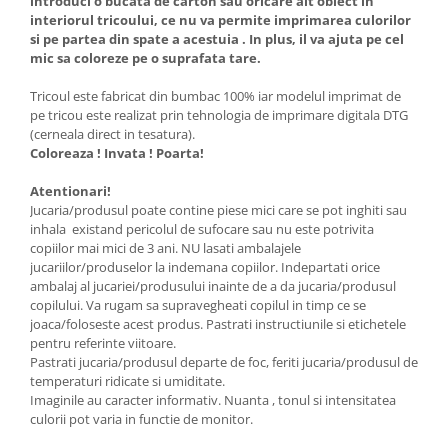
introduci o bucata de carton sau oricare alt obiect in
interiorul tricoului, ce nu va permite imprimarea culorilor
si pe partea din spate a acestuia . In plus, il va ajuta pe cel
mic sa coloreze pe o suprafata tare.
Tricoul este fabricat din bumbac 100% iar modelul imprimat de
pe tricou este realizat prin tehnologia de imprimare digitala DTG
(cerneala direct in tesatura).
Coloreaza ! Invata ! Poarta!
Atentionari!
Jucaria/produsul poate contine piese mici care se pot inghiti sau
inhala existand pericolul de sufocare sau nu este potrivita
copiilor mai mici de 3 ani. NU lasati ambalajele
jucariilor/produselor la indemana copiilor. Indepartati orice
ambalaj al jucariei/produsului inainte de a da jucaria/produsul
copilului. Va rugam sa supravegheati copilul in timp ce se
joaca/foloseste acest produs. Pastrati instructiunile si etichetele
pentru referinte viitoare.
Pastrati jucaria/produsul departe de foc, feriti jucaria/produsul de
temperaturi ridicate si umiditate.
Imaginile au caracter informativ. Nuanta , tonul si intensitatea
culorii pot varia in functie de monitor.