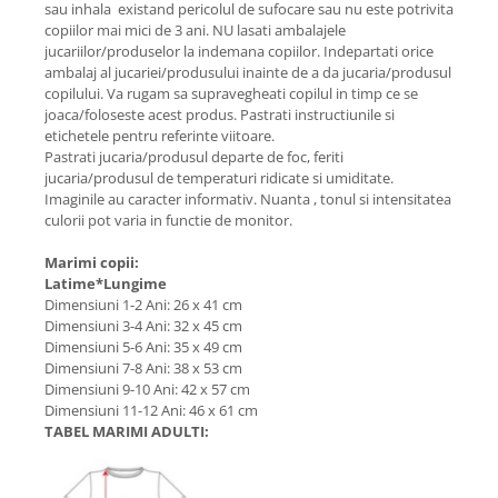
sau inhala existand pericolul de sufocare sau nu este potrivita
copiilor mai mici de 3 ani. NU lasati ambalajele
jucariilor/produselor la indemana copiilor. Indepartati orice
ambalaj al jucariei/produsului inainte de a da jucaria/produsul
copilului. Va rugam sa supravegheati copilul in timp ce se
joaca/foloseste acest produs. Pastrati instructiunile si
etichetele pentru referinte viitoare.
Pastrati jucaria/produsul departe de foc, feriti
jucaria/produsul de temperaturi ridicate si umiditate.
Imaginile au caracter informativ. Nuanta , tonul si intensitatea
culorii pot varia in functie de monitor.
Marimi copii:
Latime*Lungime
Dimensiuni 1-2 Ani: 26 x 41 cm
Dimensiuni 3-4 Ani: 32 x 45 cm
Dimensiuni 5-6 Ani: 35 x 49 cm
Dimensiuni 7-8 Ani: 38 x 53 cm
Dimensiuni 9-10 Ani: 42 x 57 cm
Dimensiuni 11-12 Ani: 46 x 61 cm
TABEL MARIMI ADULTI: