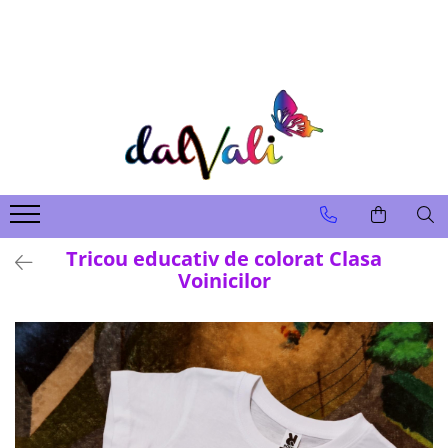
TRICOURI DE COLORAT SI ACCESORII
TRICOURI COPII
GENTI DE COLORAT
CARIOCI
Tricou educativ de colorat Clasa
Voinicilor