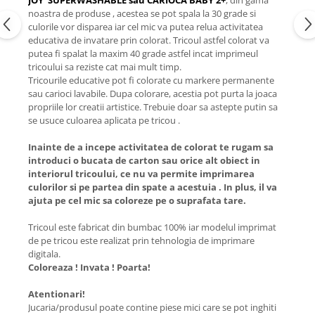
JOY SUPERWASHABLE sau CARIOCA BABY 2+
, din gama
noastra de produse , acestea se pot spala la 30 grade si
culorile vor disparea iar cel mic va putea relua activitatea
educativa de invatare prin colorat. Tricoul astfel colorat va
putea fi spalat la maxim 40 grade astfel incat imprimeul
tricoului sa reziste cat mai mult timp.
Tricourile educative pot fi colorate cu markere permanente
sau carioci lavabile. Dupa colorare, acestia pot purta la joaca
propriile lor creatii artistice. Trebuie doar sa astepte putin sa
se usuce culoarea aplicata pe tricou .
Inainte de a incepe activitatea de colorat te rugam sa
introduci o bucata de carton sau orice alt obiect in
interiorul tricoului, ce nu va permite imprimarea
culorilor si pe partea din spate a acestuia . In plus, il va
ajuta pe cel mic sa coloreze pe o suprafata tare.
Tricoul este fabricat din bumbac 100% iar modelul imprimat
de pe tricou este realizat prin tehnologia de imprimare
digitala.
Coloreaza ! Invata ! Poarta!
Atentionari!
Jucaria/produsul poate contine piese mici care se pot inghiti