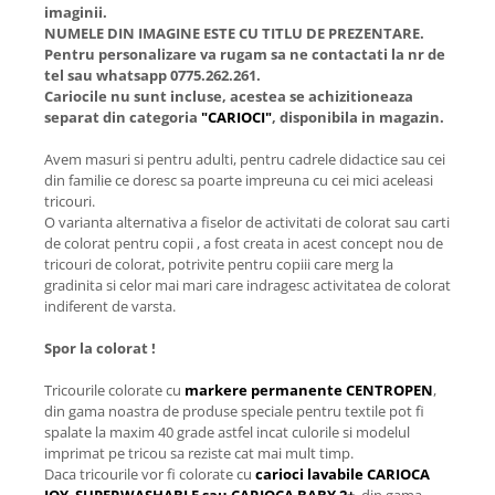
imaginii.
NUMELE DIN IMAGINE ESTE CU TITLU DE PREZENTARE.
Pentru personalizare va rugam sa ne contactati la nr de
tel sau whatsapp 0775.262.261.
Cariocile nu sunt incluse, acestea se achizitioneaza
separat din categoria
"CARIOCI"
, disponibila in magazin.
Avem masuri si pentru adulti, pentru cadrele didactice sau cei
din familie ce doresc sa poarte impreuna cu cei mici aceleasi
tricouri.
O varianta alternativa a fiselor de activitati de colorat sau carti
de colorat pentru copii , a fost creata in acest concept nou de
tricouri de colorat, potrivite pentru copiii care merg la
gradinita si celor mai mari care indragesc activitatea de colorat
indiferent de varsta.
Spor la colorat !
Tricourile colorate cu
markere permanente CENTROPEN
,
din gama noastra de produse speciale pentru textile pot fi
spalate la maxim 40 grade astfel incat culorile si modelul
imprimat pe tricou sa reziste cat mai mult timp.
Daca tricourile vor fi colorate cu
carioci lavabile CARIOCA