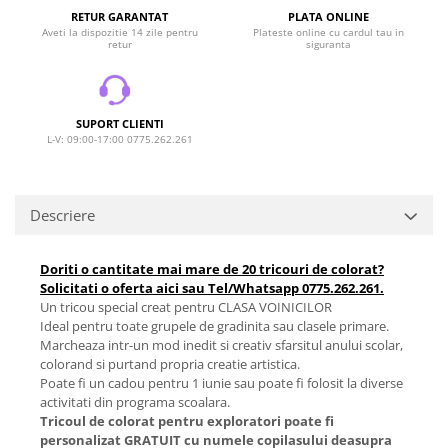
RETUR GARANTAT
PLATA ONLINE
Aveti la dispozitie 14 zile pentru
Plateste online cu cardul tau in
retur
siguranta
SUPORT CLIENTI
L-V: 09:00-17:00 0775.262.261
Descriere
Doriti o cantitate mai mare de 20 tricouri de colorat?
Solicitati o oferta aici sau Tel/Whatsapp 0775.262.261.
Un tricou special creat pentru CLASA VOINICILOR
Ideal pentru toate grupele de gradinita sau clasele primare.
Marcheaza intr-un mod inedit si creativ sfarsitul anului scolar,
colorand si purtand propria creatie artistica.
Poate fi un cadou pentru 1 iunie sau poate fi folosit la diverse
activitati din programa scoalara.
Tricoul de colorat pentru exploratori poate fi
personalizat GRATUIT cu numele copilasului deasupra