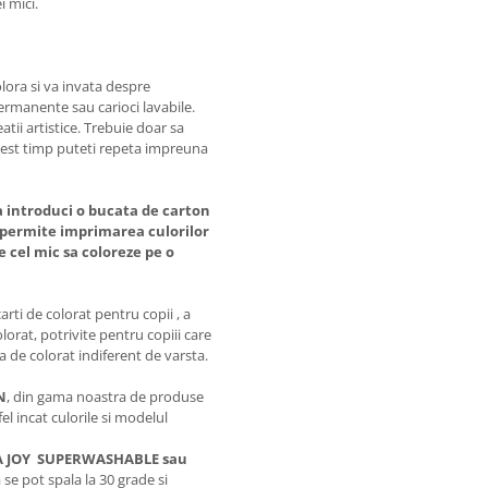
i mici.
colora si va invata despre
permanente sau carioci lavabile.
atii artistice. Trebuie doar sa
acest timp puteti repeta impreuna
a introduci o bucata de carton
va permite imprimarea culorilor
pe cel mic sa coloreze pe o
arti de colorat pentru copii , a
lorat, potrivite pentru copiii care
a de colorat indiferent de varsta.
N
, din gama noastra de produse
el incat culorile si modelul
OCA JOY SUPERWASHABLE sau
se pot spala la 30 grade si