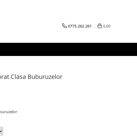
0775.262.261
0,00
orat Clasa Buburuzelor
uburuzelor