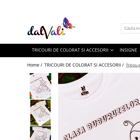
TRICOURI DE COLORAT SI ACCESORII
TRICOURI COPII
GENTI DE COLORAT
TRICOURI DE COLORAT SI ACCESORII
INSIGNE
CARIOCI
Home /
TRICOURI DE COLORAT SI ACCESORII /
Tricou 