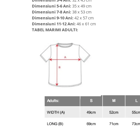
Dimensiuni 3-4 Ani:
32 x 45 cm
Dimensiuni 5-6 Ani:
35 x 49 cm
Dimensiuni 7-8 Ani:
38 x 53 cm
Dimensiuni 9-10 Ani:
42 x 57 cm
Dimensiuni 11-12 Ani:
46 x 61 cm
TABEL MARIMI ADULTI: