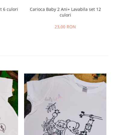
t 6 culori
Carioca Baby 2 Ani+ Lavabila set 12
Marker 
culori
23,00 RON