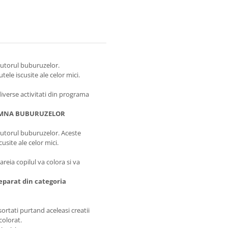
ajutorul buburuzelor.
ele iscusite ale celor mici.
diverse activitati din programa
NA BUBURUZELOR
ajutorul buburuzelor. Aceste
site ale celor mici.
areia copilul va colora si va
separat din categoria
sortati purtand aceleasi creatii
 colorat.