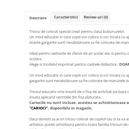
Caracteristici
Review-uri
(0)
Descriere
Tricou de colorat special creat pentru clasa buburuzelor.
Un mod educativ in care copiii vor colora si vor invata cu 
Aceste gargarite sunt nerabdatoare sa fie colorate de manut
Ideal pentru serbarile de sfarsit de an scolar dar si pentru 
scolara .
Alege si modelul imprimat pentru cadrele didiactice :
DOAM
Un mod educativ in care copiii vor colora si vor invata cu 
gargarite sunt nerabdatoare sa fie colorate de manutele iscu
Tricoul educativ vine insotit de o fisa de activitati pe baza c
invata aplicand cerintele din fisa alaturata.
Cariocile nu sunt incluse, acestea se achizitioneaza 
"CARIOCI"
, disponibila in magazin.
Daca doresti sa ai un tricou colorat de copilul tau si sa va a
artistice, puteti achizitiona pentru toata familia tricouri de