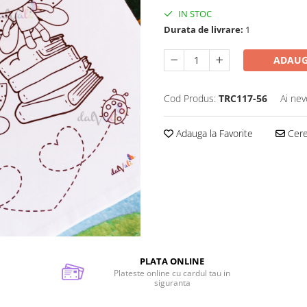
IN STOC
Durata de livrare:
1
ADAUG
Cod Produs:
TRC117-56
Ai nev
Adauga la Favorite
Cere 
PLATA ONLINE
Plateste online cu cardul tau in
siguranta