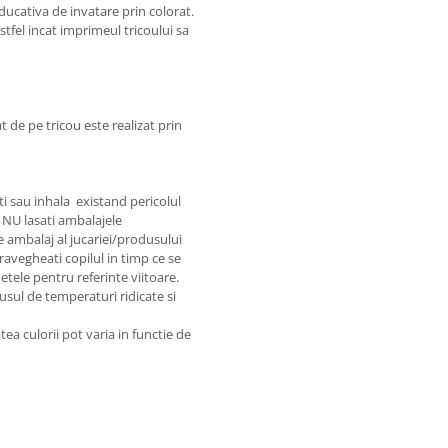
educativa de invatare prin colorat.
stfel incat imprimeul tricoului sa
 de pe tricou este realizat prin
ti sau inhala existand pericolul
. NU lasati ambalajele
e ambalaj al jucariei/produsului
ravegheati copilul in timp ce se
hetele pentru referinte viitoare.
dusul de temperaturi ridicate si
tea culorii pot varia in functie de