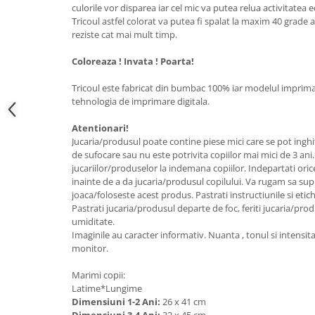
culorile vor disparea iar cel mic va putea relua activitatea 
Tricoul astfel colorat va putea fi spalat la maxim 40 grade a
reziste cat mai mult timp.
Coloreaza ! Invata ! Poarta!
Tricoul este fabricat din bumbac 100% iar modelul imprimat
tehnologia de imprimare digitala.
Atentionari!
Jucaria/produsul poate contine piese mici care se pot inghi
de sufocare sau nu este potrivita copiilor mai mici de 3 ani
jucariilor/produselor la indemana copiilor. Indepartati oric
inainte de a da jucaria/produsul copilului. Va rugam sa sup
joaca/foloseste acest produs. Pastrati instructiunile si etic
Pastrati jucaria/produsul departe de foc, feriti jucaria/pro
umiditate.
Imaginile au caracter informativ. Nuanta , tonul si intensita
monitor.
Marimi copii:
Latime*Lungime
Dimensiuni 1-2 Ani:
26 x 41 cm