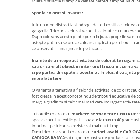
Multa distractie si timp de calitate petrecut impreuna cu ce
Spor la colorat si invatat !
Intr-un mod distractiv si indragit de toti copiii, cel mic va 
gargarite. Tricourile educative pot fi colorate cu markere 
Dupa colorare, acesta poate purta la joaca propriile sale cre
astepte putin sa se usuce culoarea aplicata pe tricou . In 
ce observati in imaginea de pe tricou .
Inainte de a incepe activitatea de colorat te rugam s
sau oricare alt obiect in interiorul tricoului, ce nu 
si pe partea din spate a acestuia . In plus, il va ajuta 
suprafata tare.
O varianta alternativa a fiselor de activitati de colorat sau c
fost creata in acest concept nou de tricouri educative de co
merg la gradinita si celor mai mari care indragesc activitate
Tricourile colorate cu
markere permanente CENTROPE
speciale pentru textile pot fi spalate la maxim 40 grade astf
imprimat pe tricou sa reziste cat mai mult timp.
Daca tricourile vor fi colorate cu
carioci lavabile CARI
CARIOCA BABY 2+
, din gama noastra de produse , acestea 