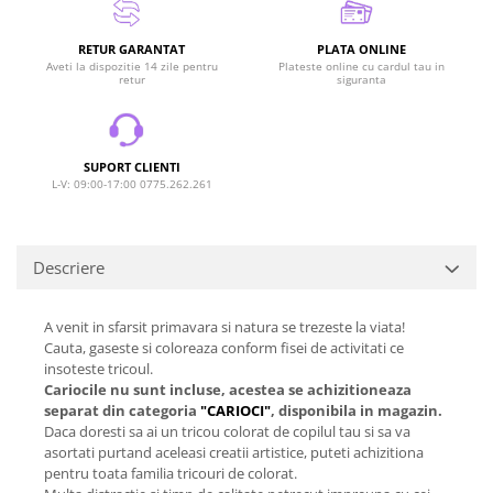
RETUR GARANTAT
PLATA ONLINE
Aveti la dispozitie 14 zile pentru
Plateste online cu cardul tau in
retur
siguranta
SUPORT CLIENTI
L-V: 09:00-17:00 0775.262.261
Descriere
A venit in sfarsit primavara si natura se trezeste la viata!
Cauta, gaseste si coloreaza conform fisei de activitati ce
insoteste tricoul.
Cariocile nu sunt incluse, acestea se achizitioneaza
separat din categoria
"CARIOCI"
, disponibila in magazin.
Daca doresti sa ai un tricou colorat de copilul tau si sa va
asortati purtand aceleasi creatii artistice, puteti achizitiona
pentru toata familia tricouri de colorat.