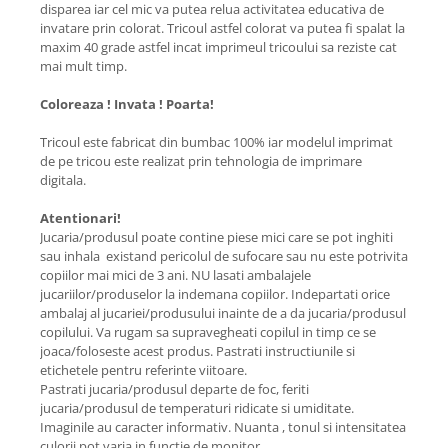
disparea iar cel mic va putea relua activitatea educativa de
invatare prin colorat. Tricoul astfel colorat va putea fi spalat la
maxim 40 grade astfel incat imprimeul tricoului sa reziste cat
mai mult timp.
Coloreaza ! Invata ! Poarta!
Tricoul este fabricat din bumbac 100% iar modelul imprimat
de pe tricou este realizat prin tehnologia de imprimare
digitala.
Atentionari!
Jucaria/produsul poate contine piese mici care se pot inghiti
sau inhala existand pericolul de sufocare sau nu este potrivita
copiilor mai mici de 3 ani. NU lasati ambalajele
jucariilor/produselor la indemana copiilor. Indepartati orice
ambalaj al jucariei/produsului inainte de a da jucaria/produsul
copilului. Va rugam sa supravegheati copilul in timp ce se
joaca/foloseste acest produs. Pastrati instructiunile si
etichetele pentru referinte viitoare.
Pastrati jucaria/produsul departe de foc, feriti
jucaria/produsul de temperaturi ridicate si umiditate.
Imaginile au caracter informativ. Nuanta , tonul si intensitatea
culorii pot varia in functie de monitor.