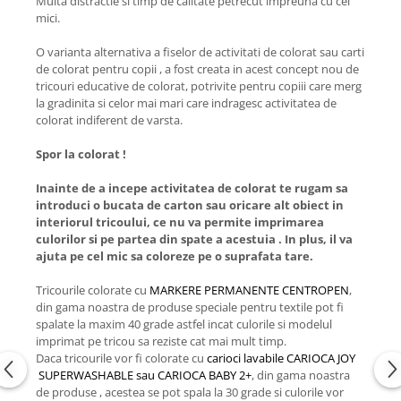
Multa distractie si timp de calitate petrecut impreuna cu cei
mici.
O varianta alternativa a fiselor de activitati de colorat sau carti
de colorat pentru copii , a fost creata in acest concept nou de
tricouri educative de colorat, potrivite pentru copiii care merg
la gradinita si celor mai mari care indragesc activitatea de
colorat indiferent de varsta.
Spor la colorat !
Inainte de a incepe activitatea de colorat te rugam sa
introduci o bucata de carton sau oricare alt obiect in
interiorul tricoului, ce nu va permite imprimarea
culorilor si pe partea din spate a acestuia . In plus, il va
ajuta pe cel mic sa coloreze pe o suprafata tare.
Tricourile colorate cu
MARKERE PERMANENTE CENTROPEN
,
din gama noastra de produse speciale pentru textile pot fi
spalate la maxim 40 grade astfel incat culorile si modelul
imprimat pe tricou sa reziste cat mai mult timp.
Daca tricourile vor fi colorate cu
carioci lavabile CARIOCA JOY
SUPERWASHABLE sau CARIOCA BABY 2+
, din gama noastra
de produse , acestea se pot spala la 30 grade si culorile vor