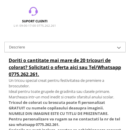
SUPORT CLIENTI
L-V: 09:00-17:00 0775.262.261
Descriere
Doriti o cantitate mai mare de 20 tricouri de
colorat? Solicitati o oferta aici sau Tel/Whatsapp
0775.262.261.
Un tricou special creat pentru festivitatea de premiere a
broscutelor.
Ideal pentru toate grupele de gradinita sau clasele primare.
Marcheaza intr-un mod inedit si creativ sfarsitul anului scolar.
Tricoul de colorat cu broscuta poate fi personalizat
GRATUIT cu numele copilasului deasupra imaginii.
NUMELE DIN IMAGINE ESTE CU TITLU DE PREZENTARE.
Pentru personalizare va rugam sa ne contactati la nr de tel
sau whatsapp 0775.262.261.