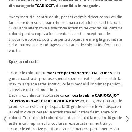
Cariocile nu sunt incluse, acestea se achizitioneaza separat
din categoria
"CARIOCI"
, disponibila in magazin.
Avem masuri si pentru adulti, pentru cadrele didactice sau cei din
familie ce doresc sa poarte impreuna cu cei mici aceleasi tricouri.
O varianta alternativa a fiselor de activitati de colorat sau carti de
colorat pentru copii , a fost creata in acest concept nou de
tricouri de colorat, potrivite pentru copiii care merg la gradinita si
celor mai mari care indragesc activitatea de colorat indiferent de
varsta.
Spor la colorat !
Tricourile colorate cu
markere permanente CENTROPEN
, din
gama noastra de produse speciale pentru textile pot fi spalate la
maxim 40 grade astfel incat culorile si modelul imprimat pe tricou
sa reziste cat mai mult timp.
Daca tricourile vor fi colorate cu
carioci lavabile CARIOCA JOY
SUPERWASHABLE sau CARIOCA BABY 2+
, din gama noastra de
produse , acestea se pot spala la 30 grade si culorile vor disparea
iar cel mic va putea relua activitatea educativa de invatare prin
colorat. Tricoul astfel colorat va putea fi spalat la maxim 40 grade
astfel incat imprimeul tricoului sa reziste cat mai mult timp.
Tricourile educative pot fi colorate cu markere permanente sau