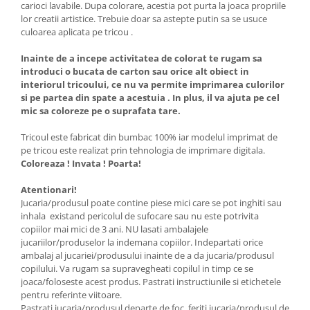
carioci lavabile. Dupa colorare, acestia pot purta la joaca propriile
lor creatii artistice. Trebuie doar sa astepte putin sa se usuce
culoarea aplicata pe tricou .
Inainte de a incepe activitatea de colorat te rugam sa
introduci o bucata de carton sau orice alt obiect in
interiorul tricoului, ce nu va permite imprimarea culorilor
si pe partea din spate a acestuia . In plus, il va ajuta pe cel
mic sa coloreze pe o suprafata tare.
Tricoul este fabricat din bumbac 100% iar modelul imprimat de
pe tricou este realizat prin tehnologia de imprimare digitala.
Coloreaza ! Invata ! Poarta!
Atentionari!
Jucaria/produsul poate contine piese mici care se pot inghiti sau
inhala existand pericolul de sufocare sau nu este potrivita
copiilor mai mici de 3 ani. NU lasati ambalajele
jucariilor/produselor la indemana copiilor. Indepartati orice
ambalaj al jucariei/produsului inainte de a da jucaria/produsul
copilului. Va rugam sa supravegheati copilul in timp ce se
joaca/foloseste acest produs. Pastrati instructiunile si etichetele
pentru referinte viitoare.
Pastrati jucaria/produsul departe de foc, feriti jucaria/produsul de