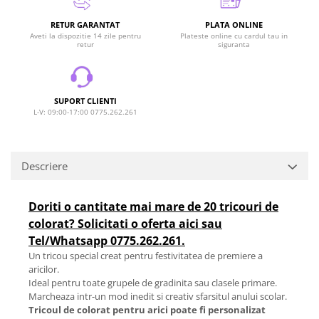
RETUR GARANTAT
PLATA ONLINE
Aveti la dispozitie 14 zile pentru
Plateste online cu cardul tau in
retur
siguranta
SUPORT CLIENTI
L-V: 09:00-17:00 0775.262.261
Descriere
Doriti o cantitate mai mare de 20 tricouri de
colorat? Solicitati o oferta aici sau
Tel/Whatsapp 0775.262.261.
Un tricou special creat pentru festivitatea de premiere a
aricilor.
Ideal pentru toate grupele de gradinita sau clasele primare.
Marcheaza intr-un mod inedit si creativ sfarsitul anului scolar.
Tricoul de colorat pentru arici poate fi personalizat