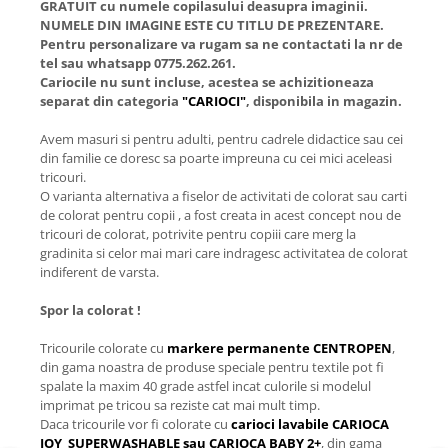
GRATUIT cu numele copilasului deasupra imaginii.
NUMELE DIN IMAGINE ESTE CU TITLU DE PREZENTARE.
Pentru personalizare va rugam sa ne contactati la nr de
tel sau whatsapp 0775.262.261.
Cariocile nu sunt incluse, acestea se achizitioneaza
separat din categoria
"CARIOCI"
, disponibila in magazin.
Avem masuri si pentru adulti, pentru cadrele didactice sau cei
din familie ce doresc sa poarte impreuna cu cei mici aceleasi
tricouri.
O varianta alternativa a fiselor de activitati de colorat sau carti
de colorat pentru copii , a fost creata in acest concept nou de
tricouri de colorat, potrivite pentru copiii care merg la
gradinita si celor mai mari care indragesc activitatea de colorat
indiferent de varsta.
Spor la colorat !
Tricourile colorate cu
markere permanente CENTROPEN
,
din gama noastra de produse speciale pentru textile pot fi
spalate la maxim 40 grade astfel incat culorile si modelul
imprimat pe tricou sa reziste cat mai mult timp.
Daca tricourile vor fi colorate cu
carioci lavabile CARIOCA
JOY SUPERWASHABLE sau CARIOCA BABY 2+
, din gama