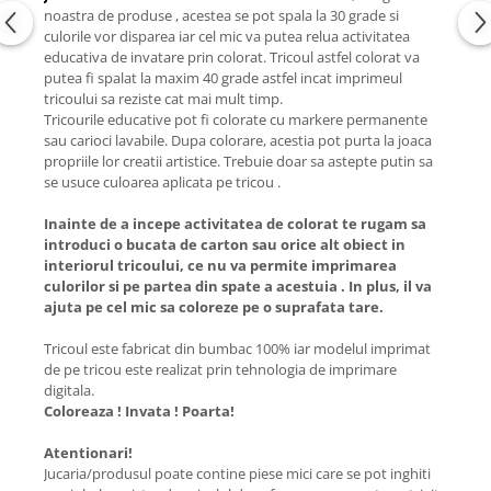
noastra de produse , acestea se pot spala la 30 grade si
culorile vor disparea iar cel mic va putea relua activitatea
educativa de invatare prin colorat. Tricoul astfel colorat va
putea fi spalat la maxim 40 grade astfel incat imprimeul
tricoului sa reziste cat mai mult timp.
Tricourile educative pot fi colorate cu markere permanente
sau carioci lavabile. Dupa colorare, acestia pot purta la joaca
propriile lor creatii artistice. Trebuie doar sa astepte putin sa
se usuce culoarea aplicata pe tricou .
Inainte de a incepe activitatea de colorat te rugam sa
introduci o bucata de carton sau orice alt obiect in
interiorul tricoului, ce nu va permite imprimarea
culorilor si pe partea din spate a acestuia . In plus, il va
ajuta pe cel mic sa coloreze pe o suprafata tare.
Tricoul este fabricat din bumbac 100% iar modelul imprimat
de pe tricou este realizat prin tehnologia de imprimare
digitala.
Coloreaza ! Invata ! Poarta!
Atentionari!
Jucaria/produsul poate contine piese mici care se pot inghiti