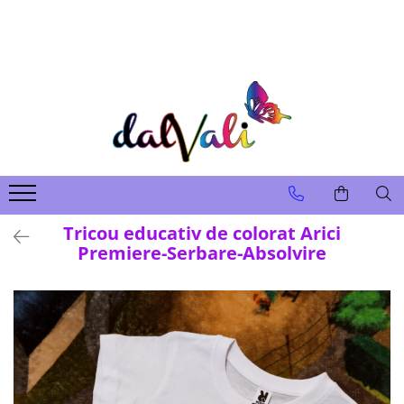
TRICOURI DE COLORAT SI ACCESORII
TRICOURI COPII
GENTI DE COLORAT
CARIOCI
Tricou educativ de colorat Arici
Premiere-Serbare-Absolvire