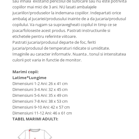
sau inhala existand pericolul de sufocare sau nu este potrivita
copiilor mai mici de 3 ani. NU lasati ambalajele
jucariilor/produselor la indemana copiilor. Indepartati orice
ambalaj al jucariei/produsului inainte de a da jucaria/produsul
copilului. Va rugam sa supravegheati copilul in timp ce se
joaca/foloseste acest produs. Pastrati instructiunile si
etichetele pentru referinte viitoare.
Pastrati jucaria/produsul departe de foc, feriti
jucaria/produsul de temperaturi ridicate si umiditate.
Imaginile au caracter informativ. Nuanta , tonul si intensitatea
culorii pot varia in functie de monitor.
Marimi copii:
Latime*Lungime
Dimensiuni 1-2 Ani: 26 x 41 cm
Dimensiuni 3-4 Ani: 32 x 45 cm
Dimensiuni 5-6 Ani: 35 x 49 cm
Dimensiuni 7-8 Ani: 38 x 53 cm
Dimensiuni 9-10 Ani: 42 x 57 cm
Dimensiuni 11-12 Ani: 46 x 61 cm
TABEL MARIMI ADULTI: