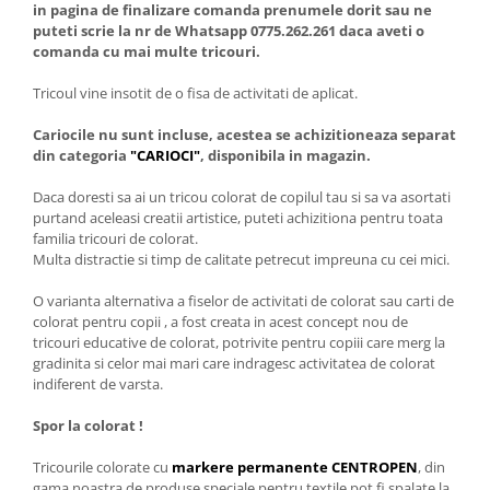
in pagina de finalizare comanda prenumele dorit sau ne
puteti scrie la nr de Whatsapp 0775.262.261 daca aveti o
comanda cu mai multe tricouri.
Tricoul vine insotit de o fisa de activitati de aplicat.
Cariocile nu sunt incluse, acestea se achizitioneaza separat
din categoria
"CARIOCI"
, disponibila in magazin.
Daca doresti sa ai un tricou colorat de copilul tau si sa va asortati
purtand aceleasi creatii artistice, puteti achizitiona pentru toata
familia tricouri de colorat.
Multa distractie si timp de calitate petrecut impreuna cu cei mici.
O varianta alternativa a fiselor de activitati de colorat sau carti de
colorat pentru copii , a fost creata in acest concept nou de
tricouri educative de colorat, potrivite pentru copiii care merg la
gradinita si celor mai mari care indragesc activitatea de colorat
indiferent de varsta.
Spor la colorat !
Tricourile colorate cu
markere permanente CENTROPEN
, din
gama noastra de produse speciale pentru textile pot fi spalate la