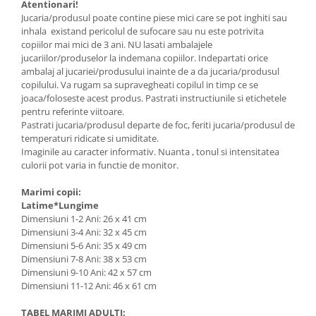
Atentionari!
Jucaria/produsul poate contine piese mici care se pot inghiti sau
inhala existand pericolul de sufocare sau nu este potrivita
copiilor mai mici de 3 ani. NU lasati ambalajele
jucariilor/produselor la indemana copiilor. Indepartati orice
ambalaj al jucariei/produsului inainte de a da jucaria/produsul
copilului. Va rugam sa supravegheati copilul in timp ce se
joaca/foloseste acest produs. Pastrati instructiunile si etichetele
pentru referinte viitoare.
Pastrati jucaria/produsul departe de foc, feriti jucaria/produsul de
temperaturi ridicate si umiditate.
Imaginile au caracter informativ. Nuanta , tonul si intensitatea
culorii pot varia in functie de monitor.
Marimi copii:
Latime*Lungime
Dimensiuni 1-2 Ani: 26 x 41 cm
Dimensiuni 3-4 Ani: 32 x 45 cm
Dimensiuni 5-6 Ani: 35 x 49 cm
Dimensiuni 7-8 Ani: 38 x 53 cm
Dimensiuni 9-10 Ani: 42 x 57 cm
Dimensiuni 11-12 Ani: 46 x 61 cm
TABEL MARIMI ADULTI: