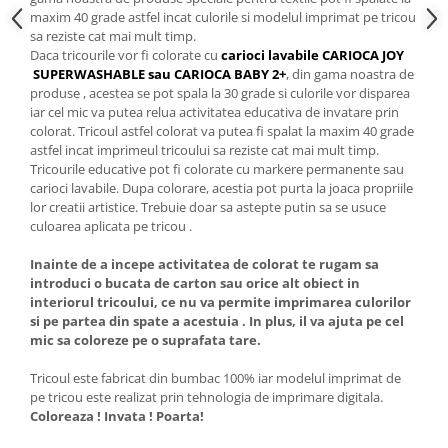
maxim 40 grade astfel incat culorile si modelul imprimat pe tricou
sa reziste cat mai mult timp.
Daca tricourile vor fi colorate cu
carioci lavabile CARIOCA JOY
SUPERWASHABLE sau CARIOCA BABY 2+
, din gama noastra de
produse , acestea se pot spala la 30 grade si culorile vor disparea
iar cel mic va putea relua activitatea educativa de invatare prin
colorat. Tricoul astfel colorat va putea fi spalat la maxim 40 grade
astfel incat imprimeul tricoului sa reziste cat mai mult timp.
Tricourile educative pot fi colorate cu markere permanente sau
carioci lavabile. Dupa colorare, acestia pot purta la joaca propriile
lor creatii artistice. Trebuie doar sa astepte putin sa se usuce
culoarea aplicata pe tricou .
Inainte de a incepe activitatea de colorat te rugam sa
introduci o bucata de carton sau orice alt obiect in
interiorul tricoului, ce nu va permite imprimarea culorilor
si pe partea din spate a acestuia . In plus, il va ajuta pe cel
mic sa coloreze pe o suprafata tare.
Tricoul este fabricat din bumbac 100% iar modelul imprimat de
pe tricou este realizat prin tehnologia de imprimare digitala.
Coloreaza ! Invata ! Poarta!