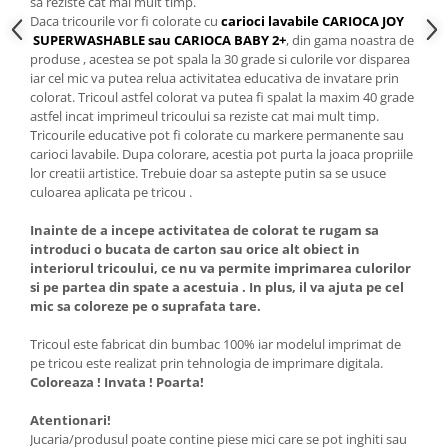
sa reziste cat mai mult timp.
Daca tricourile vor fi colorate cu
carioci lavabile CARIOCA JOY
SUPERWASHABLE sau CARIOCA BABY 2+
, din gama noastra de
produse , acestea se pot spala la 30 grade si culorile vor disparea
iar cel mic va putea relua activitatea educativa de invatare prin
colorat. Tricoul astfel colorat va putea fi spalat la maxim 40 grade
astfel incat imprimeul tricoului sa reziste cat mai mult timp.
Tricourile educative pot fi colorate cu markere permanente sau
carioci lavabile. Dupa colorare, acestia pot purta la joaca propriile
lor creatii artistice. Trebuie doar sa astepte putin sa se usuce
culoarea aplicata pe tricou .
Inainte de a incepe activitatea de colorat te rugam sa
introduci o bucata de carton sau orice alt obiect in
interiorul tricoului, ce nu va permite imprimarea culorilor
si pe partea din spate a acestuia . In plus, il va ajuta pe cel
mic sa coloreze pe o suprafata tare.
Tricoul este fabricat din bumbac 100% iar modelul imprimat de
pe tricou este realizat prin tehnologia de imprimare digitala.
Coloreaza ! Invata ! Poarta!
Atentionari!
Jucaria/produsul poate contine piese mici care se pot inghiti sau