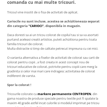
comanda cu mai multe tricouri.
Tricoul vine insotit de o fisa de activitati de aplicat.
Cariocile nu sunt incluse, acestea se achizitioneaza separat
din categoria
"CARIOCI"
, disponibila in magazin.
Daca doresti sa ai un tricou colorat de copilul tau si sa va asortati
purtand aceleasi creatii artistice, puteti achizitiona pentru toata
familia tricouri de colorat.
Multa distractie si timp de calitate petrecut impreuna cu cei mici.
O varianta alternativa a fiselor de activitati de colorat sau carti de
colorat pentru copii , a fost creata in acest concept nou de
tricouri educative de colorat, potrivite pentru copiii care merg la
gradinita si celor mai mari care indragesc activitatea de colorat
indiferent de varsta.
Spor la colorat !
Tricourile colorate cu
markere permanente CENTROPEN
, din
gama noastra de produse speciale pentru textile pot fi spalate la
maxim 40 grade astfel incat culorile si modelul imprimat pe tricou