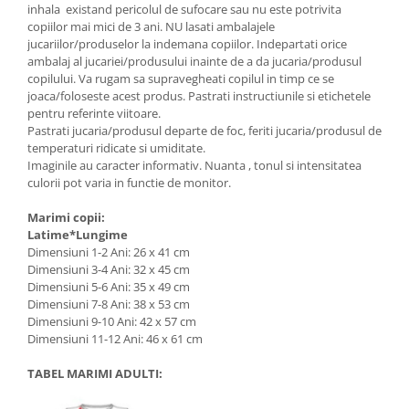
inhala existand pericolul de sufocare sau nu este potrivita
copiilor mai mici de 3 ani. NU lasati ambalajele
jucariilor/produselor la indemana copiilor. Indepartati orice
ambalaj al jucariei/produsului inainte de a da jucaria/produsul
copilului. Va rugam sa supravegheati copilul in timp ce se
joaca/foloseste acest produs. Pastrati instructiunile si etichetele
pentru referinte viitoare.
Pastrati jucaria/produsul departe de foc, feriti jucaria/produsul de
temperaturi ridicate si umiditate.
Imaginile au caracter informativ. Nuanta , tonul si intensitatea
culorii pot varia in functie de monitor.
Marimi copii:
Latime*Lungime
Dimensiuni 1-2 Ani: 26 x 41 cm
Dimensiuni 3-4 Ani: 32 x 45 cm
Dimensiuni 5-6 Ani: 35 x 49 cm
Dimensiuni 7-8 Ani: 38 x 53 cm
Dimensiuni 9-10 Ani: 42 x 57 cm
Dimensiuni 11-12 Ani: 46 x 61 cm
TABEL MARIMI ADULTI: