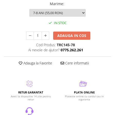
Marime
:
IN STOC
ADAUGA IN COS
Cod Produs:
TRC145-78
Ai nevoie de ajutor?
0775.262.261
Adauga la Favorite
Cere informatii
RETUR GARANTAT
PLATA ONLINE
Aveti la dispozitie 14 zile pentru
Plateste online cu cardul tau in
retur
siguranta