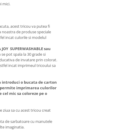
i mici.
cuta, acest tricou va putea fi
 noastra de produse speciale
fel incat culorile si modelul
OCA JOY SUPERWASHABLE sau
se pot spala la 30 grade si
educativa de invatare prin colorat.
stfel incat imprimeul tricoului sa
a introduci o bucata de carton
va permite imprimarea culorilor
pe cel mic sa coloreze pe o
e ziua sa cu acest tricou creat
inuta de sarbatoare cu manutele
olte imaginatia.