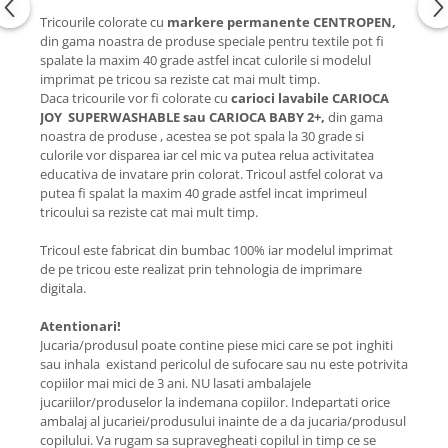
Tricourile colorate cu
markere permanente CENTROPEN,
din gama noastra de produse speciale pentru textile pot fi
spalate la maxim 40 grade astfel incat culorile si modelul
imprimat pe tricou sa reziste cat mai mult timp.
Daca tricourile vor fi colorate cu
carioci lavabile CARIOCA
JOY SUPERWASHABLE sau CARIOCA BABY 2+,
din gama
noastra de produse , acestea se pot spala la 30 grade si
culorile vor disparea iar cel mic va putea relua activitatea
educativa de invatare prin colorat. Tricoul astfel colorat va
putea fi spalat la maxim 40 grade astfel incat imprimeul
tricoului sa reziste cat mai mult timp.
Tricoul este fabricat din bumbac 100% iar modelul imprimat
de pe tricou este realizat prin tehnologia de imprimare
digitala.
Atentionari!
Jucaria/produsul poate contine piese mici care se pot inghiti
sau inhala existand pericolul de sufocare sau nu este potrivita
copiilor mai mici de 3 ani. NU lasati ambalajele
jucariilor/produselor la indemana copiilor. Indepartati orice
ambalaj al jucariei/produsului inainte de a da jucaria/produsul
copilului. Va rugam sa supravegheati copilul in timp ce se