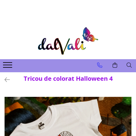
TRICOURI DE COLORAT SI ACCESORII
TRICOURI COPII
GENTI DE COLORAT
CARIOCI
Tricou de colorat Halloween 4