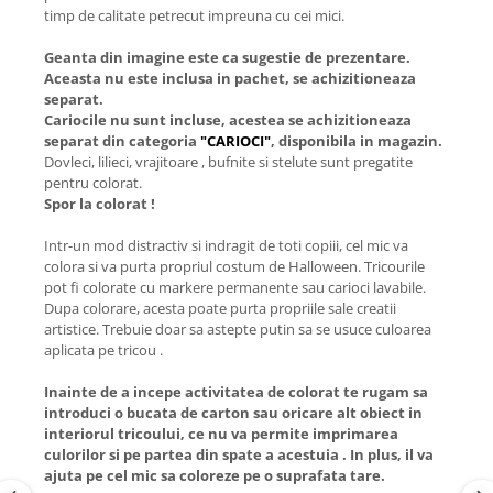
timp de calitate petrecut impreuna cu cei mici.
Geanta din imagine este ca sugestie de prezentare.
Aceasta nu este inclusa in pachet, se achizitioneaza
separat.
Cariocile nu sunt incluse, acestea se achizitioneaza
separat din categoria
"CARIOCI"
, disponibila in magazin.
Dovleci, lilieci, vrajitoare , bufnite si stelute sunt pregatite
pentru colorat.
Spor la colorat !
Intr-un mod distractiv si indragit de toti copiii, cel mic va
colora si va purta propriul costum de Halloween. Tricourile
pot fi colorate cu markere permanente sau carioci lavabile.
Dupa colorare, acesta poate purta propriile sale creatii
artistice. Trebuie doar sa astepte putin sa se usuce culoarea
aplicata pe tricou .
Inainte de a incepe activitatea de colorat te rugam sa
introduci o bucata de carton sau oricare alt obiect in
interiorul tricoului, ce nu va permite imprimarea
culorilor si pe partea din spate a acestuia . In plus, il va
ajuta pe cel mic sa coloreze pe o suprafata tare.