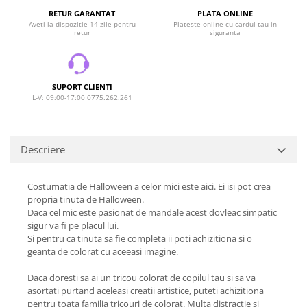
RETUR GARANTAT
PLATA ONLINE
Aveti la dispozitie 14 zile pentru
Plateste online cu cardul tau in
retur
siguranta
SUPORT CLIENTI
L-V: 09:00-17:00 0775.262.261
Descriere
Costumatia de Halloween a celor mici este aici. Ei isi pot crea
propria tinuta de Halloween.
Daca cel mic este pasionat de mandale acest dovleac simpatic
sigur va fi pe placul lui.
Si pentru ca tinuta sa fie completa ii poti achizitiona si o
geanta de colorat cu aceeasi imagine.
Daca doresti sa ai un tricou colorat de copilul tau si sa va
asortati purtand aceleasi creatii artistice, puteti achizitiona
pentru toata familia tricouri de colorat. Multa distractie si