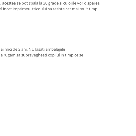
 acestea se pot spala la 30 grade si culorile vor disparea
el incat imprimeul tricoului sa reziste cat mai mult timp.
ai mici de 3 ani. NU lasati ambalajele
 Va rugam sa supravegheati copilul in timp ce se