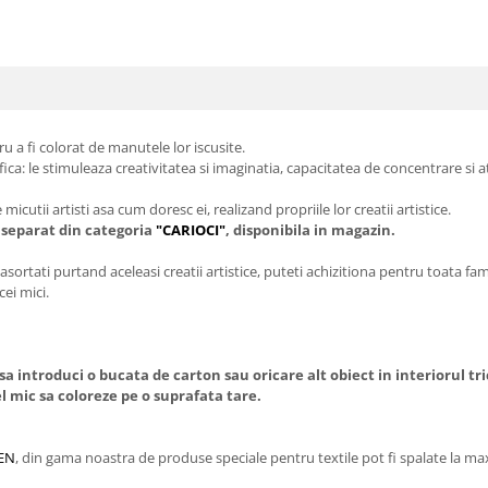
ru a fi colorat de manutele lor iscusite.
ca: le stimuleaza creativitatea si imaginatia, capacitatea de concentrare si ate
 micutii artisti asa cum doresc ei, realizand propriile lor creatii artistice.
a separat din categoria
"CARIOCI"
, disponibila in magazin.
 asortati purtand aceleasi creatii artistice, puteti achizitiona pentru toata fam
ei mici.
sa introduci o bucata de carton sau oricare alt obiect in interiorul tr
cel mic sa coloreze pe o suprafata tare.
EN
, din gama noastra de produse speciale pentru textile pot fi spalate la ma