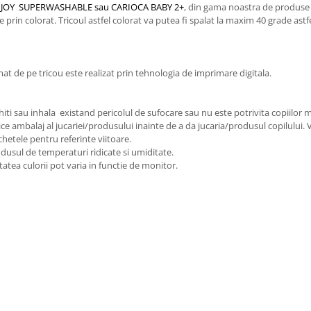
OCA JOY SUPERWASHABLE sau CARIOCA BABY 2+
, din gama noastra de produse ,
e prin colorat. Tricoul astfel colorat va putea fi spalat la maxim 40 grade astf
t de pe tricou este realizat prin tehnologia de imprimare digitala.
iti sau inhala existand pericolul de sufocare sau nu este potrivita copiilor m
ice ambalaj al jucariei/produsului inainte de a da jucaria/produsul copilului.
chetele pentru referinte viitoare.
odusul de temperaturi ridicate si umiditate.
tatea culorii pot varia in functie de monitor.