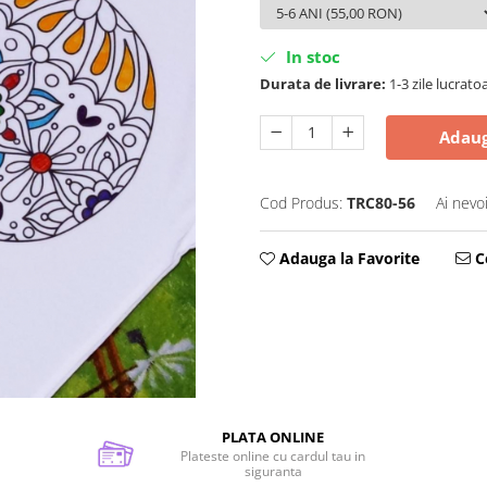
In stoc
Durata de livrare:
1-3 zile lucrato
Adaug
Cod Produs:
TRC80-56
Ai nevo
Adauga la Favorite
Ce
PLATA ONLINE
Plateste online cu cardul tau in
siguranta