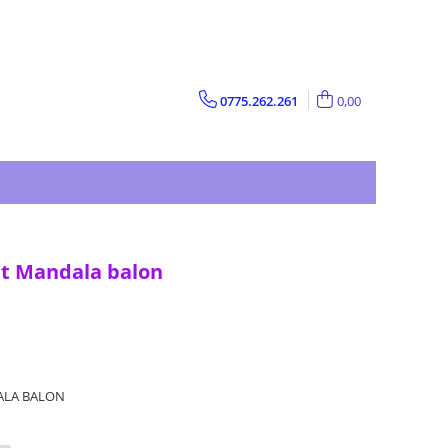
0775.262.261
0,00
rat Mandala balon
ALA BALON