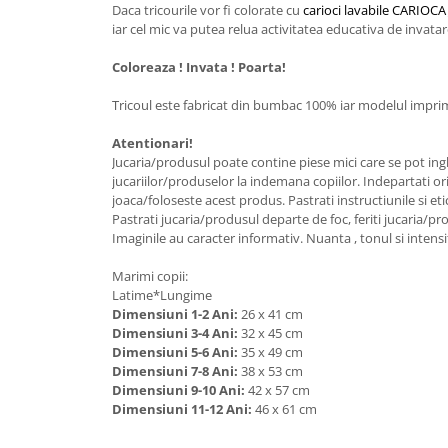
Daca tricourile vor fi colorate cu
carioci lavabile CARI
iar cel mic va putea relua activitatea educativa de invatar
Coloreaza ! Invata ! Poarta!
Tricoul este fabricat din bumbac 100% iar modelul imprima
Atentionari!
Jucaria/produsul poate contine piese mici care se pot ingh
jucariilor/produselor la indemana copiilor. Indepartati or
joaca/foloseste acest produs. Pastrati instructiunile si eti
Pastrati jucaria/produsul departe de foc, feriti jucaria/pr
Imaginile au caracter informativ. Nuanta , tonul si intensi
Marimi copii:
Latime*Lungime
Dimensiuni 1-2 Ani:
26 x 41 cm
Dimensiuni 3-4 Ani:
32 x 45 cm
Dimensiuni 5-6 Ani:
35 x 49 cm
Dimensiuni 7-8 Ani:
38 x 53 cm
Dimensiuni 9-10 Ani:
42 x 57 cm
Dimensiuni 11-12 Ani:
46 x 61 cm