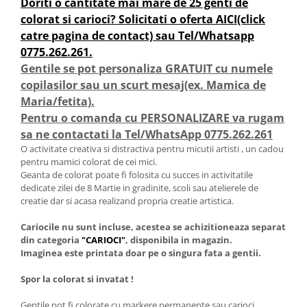
Doriti o cantitate mai mare de 25 genti de
colorat si carioci? Solicitati o oferta AICI(click
catre pagina de contact) sau Tel/Whatsapp
0775.262.261.
Gentile se pot personaliza GRATUIT cu numele
copilasilor sau un scurt mesaj(ex. Mamica de
Maria/fetita).
Pentru o comanda cu PERSONALIZARE va rugam
sa ne contactati la Tel/WhatsApp 0775.262.261
O activitate creativa si distractiva pentru micutii artisti , un cadou
pentru mamici colorat de cei mici.
Geanta de colorat poate fi folosita cu succes in activitatile
dedicate zilei de 8 Martie in gradinite, scoli sau atelierele de
creatie dar si acasa realizand propria creatie artistica.
Cariocile nu sunt incluse, acestea se achizitioneaza separat
din categoria
"CARIOCI"
, disponibila in magazin.
Imaginea este printata doar pe o singura fata a gentii.
Spor la colorat si invatat !
Gentile pot fi colorate cu markere permanente sau carioci