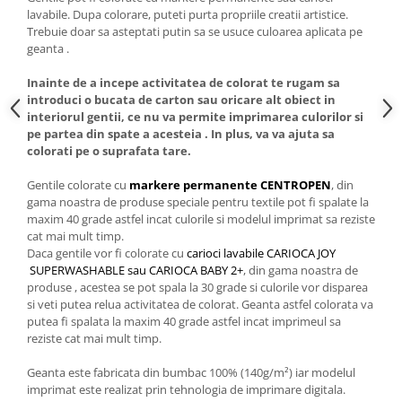
lavabile. Dupa colorare, puteti purta propriile creatii artistice.
Trebuie doar sa asteptati putin sa se usuce culoarea aplicata pe
geanta .
Inainte de a incepe activitatea de colorat te rugam sa
introduci o bucata de carton sau oricare alt obiect in
interiorul gentii, ce nu va permite imprimarea culorilor si
pe partea din spate a acesteia . In plus, va va ajuta sa
colorati pe o suprafata tare.
Gentile colorate cu
markere permanente CENTROPEN
, din
gama noastra de produse speciale pentru textile pot fi spalate la
maxim 40 grade astfel incat culorile si modelul imprimat sa reziste
cat mai mult timp.
Daca gentile vor fi colorate cu
carioci lavabile CARIOCA JOY
SUPERWASHABLE sau CARIOCA BABY 2+
, din gama noastra de
produse , acestea se pot spala la 30 grade si culorile vor disparea
si veti putea relua activitatea de colorat. Geanta astfel colorata va
putea fi spalata la maxim 40 grade astfel incat imprimeul sa
reziste cat mai mult timp.
Geanta este fabricata din bumbac 100% (140g/m²) iar modelul
imprimat este realizat prin tehnologia de imprimare digitala.