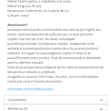
Mâner întărit pentru o stabilitate mai mare.
Mâner lung (cca.70 cm).
Dimensiuni: Inaltime 42 cm /Latime 38 cm
Culoare : natur
Atentionari!
Jucaria/produsul poate contine piese mici care se pot inghiti sau
inhala existand pericolul de sufocare sau nu este potrivita
copiilor mai mici de 3 ani. NU lasati ambalajele
jucariilor/produselor la indemana copiilor. Indepartati orice
ambalaj al jucariei/produsului inainte de a da jucaria/produsul
copilului. Va rugam sa supravegheati copilul in timp ce se
joaca/foloseste acest produs. Pastrati instructiunile si etichetele
pentru referinte viitoare.
Pastrati jucaria/produsul departe de foc, feriti jucaria/produsul de
temperaturi ridicate si umiditate.
Imaginile au caracter informativ. Nuanta , tonul si intensitatea
culorii pot varia in functie de monitor.
Informatii conformitate produs
Caracteristici
Review-uri
(0)