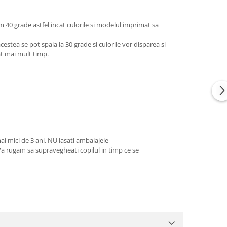
m 40 grade astfel incat culorile si modelul imprimat sa
estea se pot spala la 30 grade si culorile vor disparea si
at mai mult timp.
ai mici de 3 ani. NU lasati ambalajele
 Va rugam sa supravegheati copilul in timp ce se