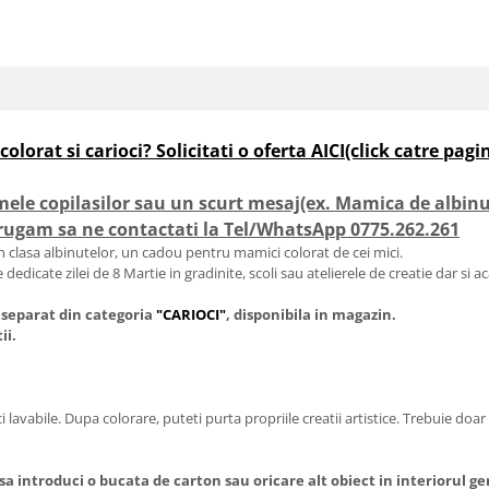
colorat si carioci? Solicitati o oferta AICI(click catre p
ele copilasilor sau un scurt mesaj(ex. Mamica de albinu
gam sa ne contactati la Tel/WhatsApp 0775.262.261
din clasa albinutelor, un cadou pentru mamici colorat de cei mici.
 dedicate zilei de 8 Martie in gradinite, scoli sau atelierele de creatie dar si a
a separat din categoria
"CARIOCI"
, disponibila in magazin.
ii.
lavabile. Dupa colorare, puteti purta propriile creatii artistice. Trebuie doar
sa introduci o bucata de carton sau oricare alt obiect in interiorul ge