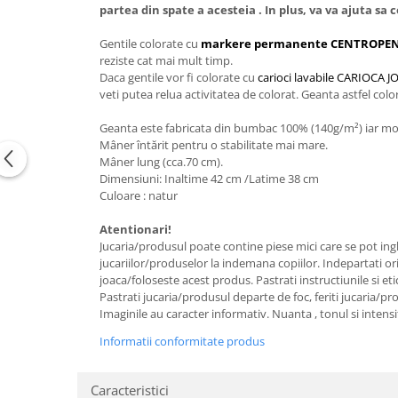
partea din spate a acesteia . In plus, va va ajuta sa 
Gentile colorate cu
markere permanente CENTROPE
reziste cat mai mult timp.
Daca gentile vor fi colorate cu
carioci lavabile CARIOC
veti putea relua activitatea de colorat. Geanta astfel col
Geanta este fabricata din bumbac 100% (140g/m²) iar mode
Mâner întărit pentru o stabilitate mai mare.
Mâner lung (cca.70 cm).
Dimensiuni: Inaltime 42 cm /Latime 38 cm
Culoare : natur
Atentionari!
Jucaria/produsul poate contine piese mici care se pot ingh
jucariilor/produselor la indemana copiilor. Indepartati or
joaca/foloseste acest produs. Pastrati instructiunile si eti
Pastrati jucaria/produsul departe de foc, feriti jucaria/pr
Imaginile au caracter informativ. Nuanta , tonul si intensi
Informatii conformitate produs
Caracteristici