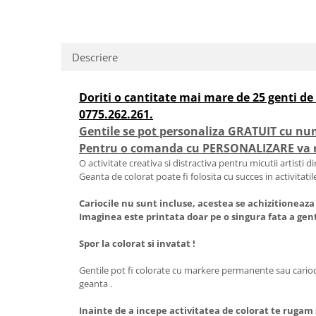
Descriere
Doriti o cantitate mai mare de 25 genti de 
0775.262.261.
Gentile se pot personaliza GRATUIT cu num
Pentru o comanda cu PERSONALIZARE va ru
O activitate creativa si distractiva pentru micutii artisti 
Geanta de colorat poate fi folosita cu succes in activitatile
Cariocile nu sunt incluse, acestea se achizitioneaz
Imaginea este printata doar pe o singura fata a gent
Spor la colorat si invatat !
Gentile pot fi colorate cu markere permanente sau carioci 
geanta .
Inainte de a incepe activitatea de colorat te rugam 