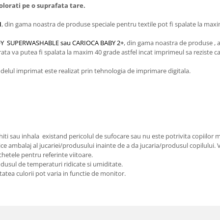
colorati pe o suprafata tare.
N
, din gama noastra de produse speciale pentru textile pot fi spalate la maxi
A JOY SUPERWASHABLE sau CARIOCA BABY 2+
, din gama noastra de produse , ac
orata va putea fi spalata la maxim 40 grade astfel incat imprimeul sa reziste c
lul imprimat este realizat prin tehnologia de imprimare digitala.
iti sau inhala existand pericolul de sufocare sau nu este potrivita copiilor m
ice ambalaj al jucariei/produsului inainte de a da jucaria/produsul copilului.
chetele pentru referinte viitoare.
odusul de temperaturi ridicate si umiditate.
tatea culorii pot varia in functie de monitor.