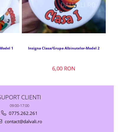
-Model 1
Insigna Clasa/Grupa Albinutelor-Model 2
Insigna C
6,00 RON
SUPORT CLIENTI
09:00-17:00
0775.262.261
contact@dalvali.ro