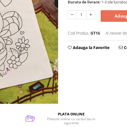
Durata de livrare:
1-3 zile lucrato
Adaug
Cod Produs:
GT16
Ai nevoie de
Adauga la Favorite
Ce
PLATA ONLINE
Plateste online cu cardul tau in
siguranta