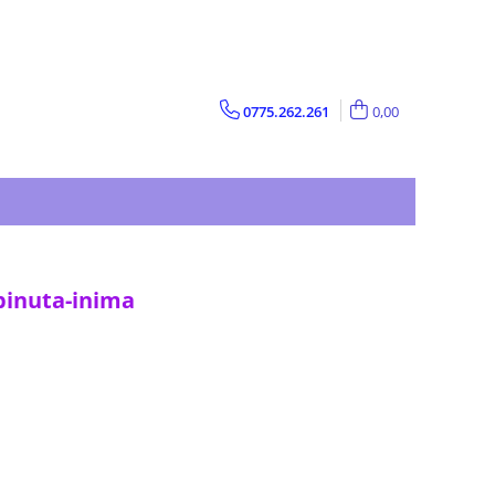
0775.262.261
0,00
binuta-inima