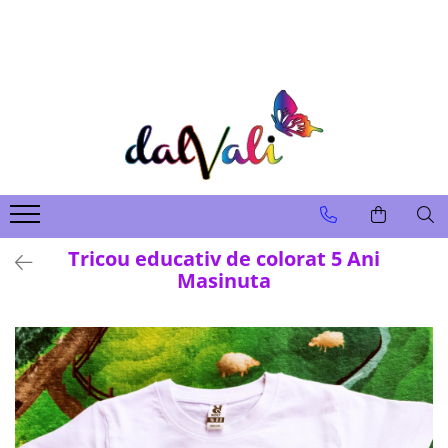
TRICOURI DE COLORAT SI ACCESORII
TRICOURI COPII
GENTI DE COLORAT
CARIOCI
Tricou educativ de colorat 5 Ani
Masinuta