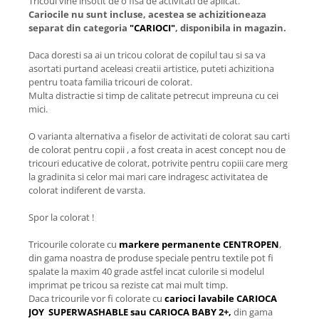
Tricoul vine insotit de o fisa de activitati de aplicat.
Cariocile nu sunt incluse, acestea se achizitioneaza
separat din categoria
"CARIOCI"
, disponibila in magazin.
Daca doresti sa ai un tricou colorat de copilul tau si sa va
asortati purtand aceleasi creatii artistice, puteti achizitiona
pentru toata familia tricouri de colorat.
Multa distractie si timp de calitate petrecut impreuna cu cei
mici.
O varianta alternativa a fiselor de activitati de colorat sau carti
de colorat pentru copii , a fost creata in acest concept nou de
tricouri educative de colorat, potrivite pentru copiii care merg
la gradinita si celor mai mari care indragesc activitatea de
colorat indiferent de varsta.
Spor la colorat !
Tricourile colorate cu
markere permanente CENTROPEN
,
din gama noastra de produse speciale pentru textile pot fi
spalate la maxim 40 grade astfel incat culorile si modelul
imprimat pe tricou sa reziste cat mai mult timp.
Daca tricourile vor fi colorate cu
carioci lavabile CARIOCA
JOY SUPERWASHABLE sau CARIOCA BABY 2+,
din gama