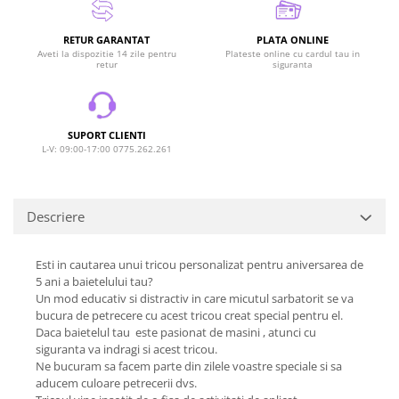
RETUR GARANTAT
PLATA ONLINE
Aveti la dispozitie 14 zile pentru
Plateste online cu cardul tau in
retur
siguranta
SUPORT CLIENTI
L-V: 09:00-17:00 0775.262.261
Descriere
Esti in cautarea unui tricou personalizat pentru aniversarea de
5 ani a baietelului tau?
Un mod educativ si distractiv in care micutul sarbatorit se va
bucura de petrecere cu acest tricou creat special pentru el.
Daca baietelul tau este pasionat de masini , atunci cu
siguranta va indragi si acest tricou.
Ne bucuram sa facem parte din zilele voastre speciale si sa
aducem culoare petrecerii dvs.