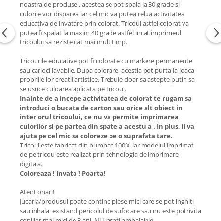
noastra de produse , acestea se pot spala la 30 grade si
culorile vor disparea iar cel mic va putea relua activitatea
educativa de invatare prin colorat. Tricoul astfel colorat va
putea fi spalat la maxim 40 grade astfel incat imprimeul
tricoului sa reziste cat mai mult timp.
Tricourile educative pot fi colorate cu markere permanente
sau carioci lavabile. Dupa colorare, acestia pot purta la joaca
propriile lor creatii artistice. Trebuie doar sa astepte putin sa
se usuce culoarea aplicata pe tricou .
Inainte de a incepe activitatea de colorat te rugam sa
introduci o bucata de carton sau orice alt obiect in
interiorul tricoului, ce nu va permite imprimarea
culorilor si pe partea din spate a acestuia . In plus, il va
ajuta pe cel mic sa coloreze pe o suprafata tare.
Tricoul este fabricat din bumbac 100% iar modelul imprimat
de pe tricou este realizat prin tehnologia de imprimare
digitala.
Coloreaza ! Invata ! Poarta!
Atentionari!
Jucaria/produsul poate contine piese mici care se pot inghiti
sau inhala existand pericolul de sufocare sau nu este potrivita
copiilor mai mici de 3 ani. NU lasati ambalajele