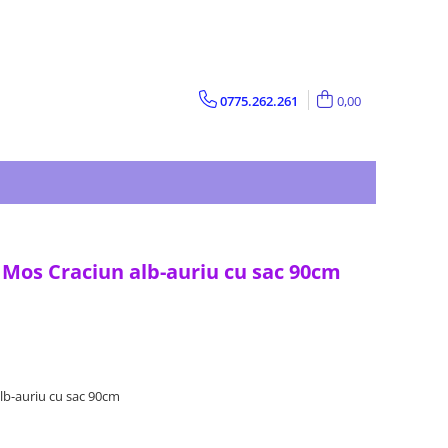
0775.262.261
0,00
 Mos Craciun alb-auriu cu sac 90cm
lb-auriu cu sac 90cm