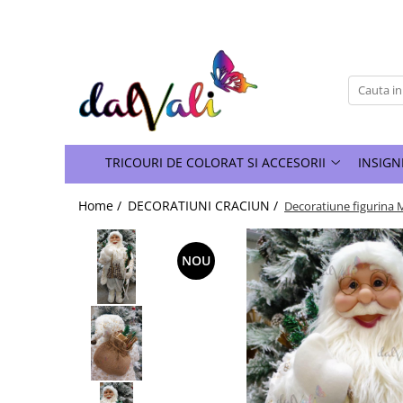
TRICOURI DE COLORAT SI ACCESORII
TRICOURI COPII
GENTI DE COLORAT
CARIOCI
TRICOURI DE COLORAT SI ACCESORII
INSIGN
Home /
DECORATIUNI CRACIUN /
Decoratiune figurina 
NOU