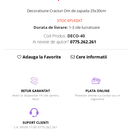
Decoratiune Craciun Om de zapada 25x30cm
STOC EPUIZAT
Durata de livrare:
1-3 zile lucratoare
Cod Produs:
DECO-40
Ai nevoie de ajutor?
0775.262.261
Adauga la Favorite
Cere informatii
RETUR GARANTAT
PLATA ONLINE
Aveti la dispozitie 14 zile pentru
Plateste online cu cardul tau in
retur
siguranta
SUPORT CLIENTI
L-V: 09:00-17:00 0775.262.261