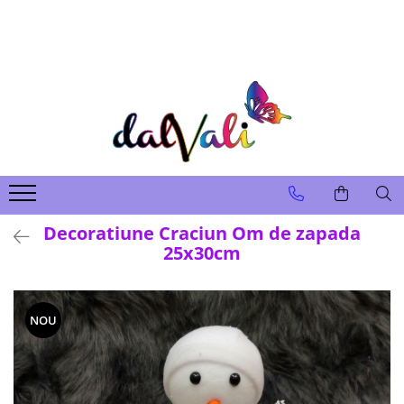
TRICOURI DE COLORAT SI ACCESORII
TRICOURI COPII
GENTI DE COLORAT
CARIOCI
Decoratiune Craciun Om de zapada
25x30cm
NOU