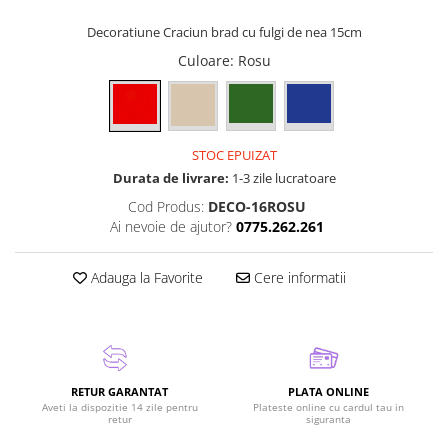
Decoratiune Craciun brad cu fulgi de nea 15cm
Culoare
: Rosu
STOC EPUIZAT
Durata de livrare:
1-3 zile lucratoare
Cod Produs:
DECO-16ROSU
Ai nevoie de ajutor?
0775.262.261
Adauga la Favorite
Cere informatii
RETUR GARANTAT
PLATA ONLINE
Aveti la dispozitie 14 zile pentru
Plateste online cu cardul tau in
retur
siguranta