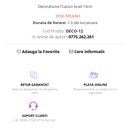
Decoratiune Craciun brad 13cm
STOC EPUIZAT
Durata de livrare:
1-3 zile lucratoare
Cod Produs:
DECO-12
Ai nevoie de ajutor?
0775.262.261
Adauga la Favorite
Cere informatii
RETUR GARANTAT
PLATA ONLINE
Aveti la dispozitie 14 zile pentru
Plateste online cu cardul tau in
retur
siguranta
SUPORT CLIENTI
L-V: 09:00-17:00 0775.262.261