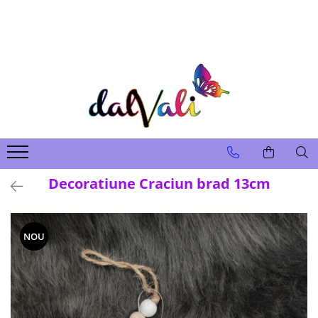
TRICOURI DE COLORAT SI ACCESORII
TRICOURI COPII
GENTI DE COLORAT
CARIOCI
Decoratiune Craciun brad 13cm
NOU