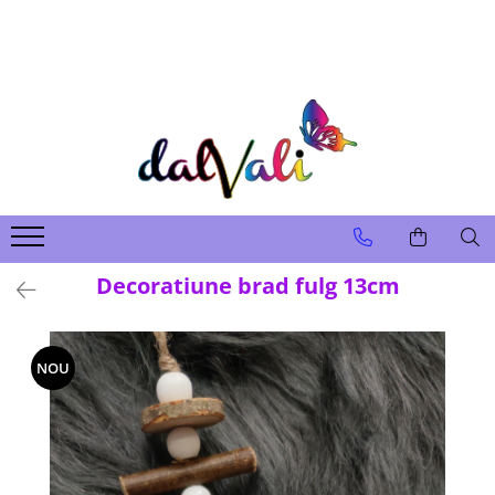
TRICOURI DE COLORAT SI ACCESORII
TRICOURI COPII
GENTI DE COLORAT
CARIOCI
Decoratiune brad fulg 13cm
NOU