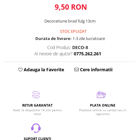
9,50 RON
Decoratiune brad fulg 13cm
STOC EPUIZAT
Durata de livrare:
1-3 zile lucratoare
Cod Produs:
DECO-8
Ai nevoie de ajutor?
0775.262.261
Adauga la Favorite
Cere informatii
RETUR GARANTAT
PLATA ONLINE
Aveti la dispozitie 14 zile pentru
Plateste online cu cardul tau in
retur
siguranta
SUPORT CLIENTI