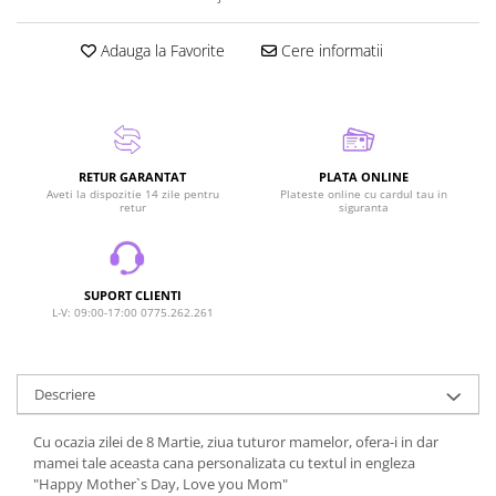
Adauga la Favorite
Cere informatii
RETUR GARANTAT
PLATA ONLINE
Aveti la dispozitie 14 zile pentru
Plateste online cu cardul tau in
retur
siguranta
SUPORT CLIENTI
L-V: 09:00-17:00 0775.262.261
Descriere
Cu ocazia zilei de 8 Martie, ziua tuturor mamelor, ofera-i in dar
mamei tale aceasta cana personalizata cu textul in engleza
"Happy Mother`s Day, Love you Mom"